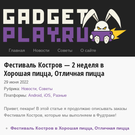
Главная
Новости
Советы
О сайте
Фестиваль Костров — 2 неделя в
Хорошая пицца, Отличная пицца
29 июня 2022
Рубрика:
Новости
,
Советы
Платформы:
Android
,
iOS
,
Разные
Привет, пекари! В этой статье я продолжаю описывать заказы
Фестиваля Костров
, которые мы выполняем в Фудтраке!
Фестиваль Костров в Хорошая пицца, Отличная пицца