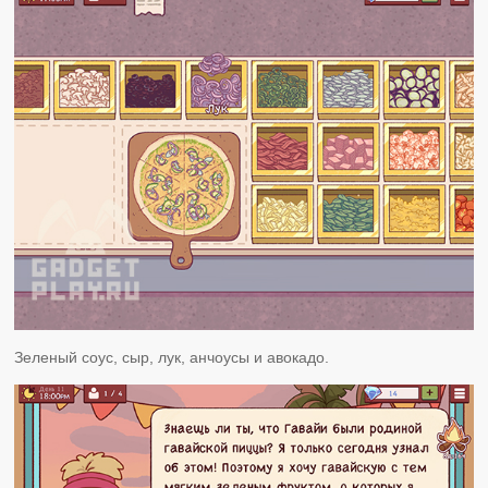
Зеленый соус, сыр, лук, анчоусы и авокадо.