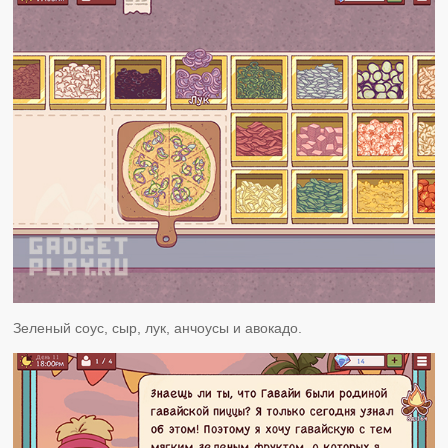
Зеленый соус, сыр, лук, анчоусы и авокадо.