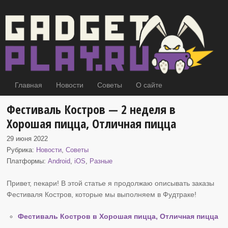
Главная
Новости
Советы
О сайте
Фестиваль Костров — 2 неделя в
Хорошая пицца, Отличная пицца
29 июня 2022
Рубрика:
Новости
,
Советы
Платформы:
Android
,
iOS
,
Разные
Привет, пекари! В этой статье я продолжаю описывать заказы
Фестиваля Костров
, которые мы выполняем в Фудтраке!
Фестиваль Костров в Хорошая пицца, Отличная пицца