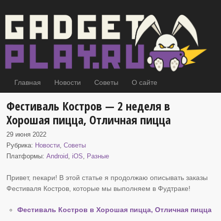
Главная
Новости
Советы
О сайте
Фестиваль Костров — 2 неделя в
Хорошая пицца, Отличная пицца
29 июня 2022
Рубрика:
Новости
,
Советы
Платформы:
Android
,
iOS
,
Разные
Привет, пекари! В этой статье я продолжаю описывать заказы
Фестиваля Костров
, которые мы выполняем в Фудтраке!
Фестиваль Костров в Хорошая пицца, Отличная пицца