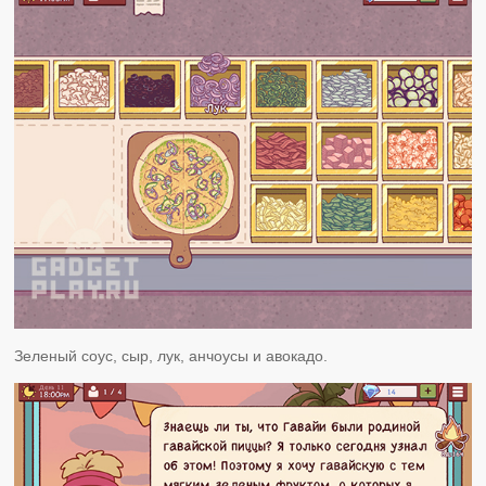
Зеленый соус, сыр, лук, анчоусы и авокадо.