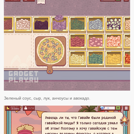
Зеленый соус, сыр, лук, анчоусы и авокадо.