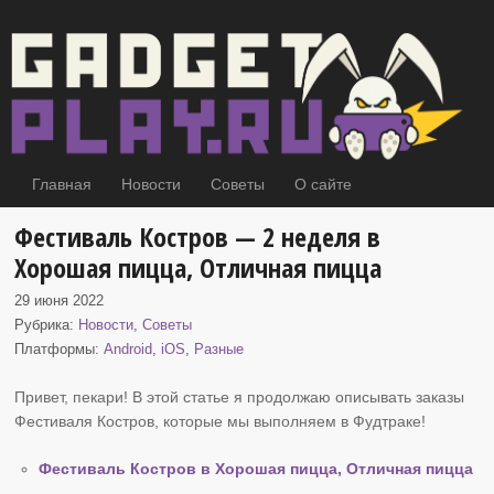
Главная
Новости
Советы
О сайте
Фестиваль Костров — 2 неделя в
Хорошая пицца, Отличная пицца
29 июня 2022
Рубрика:
Новости
,
Советы
Платформы:
Android
,
iOS
,
Разные
Привет, пекари! В этой статье я продолжаю описывать заказы
Фестиваля Костров
, которые мы выполняем в Фудтраке!
Фестиваль Костров в Хорошая пицца, Отличная пицца