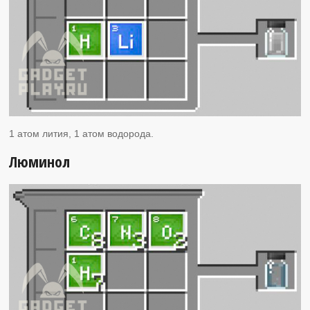
1 атом лития, 1 атом водорода.
Люминол