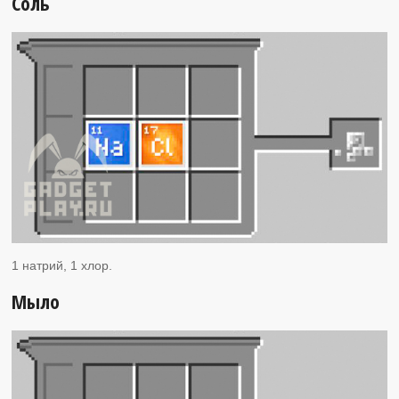
Соль
1 натрий, 1 хлор.
Мыло