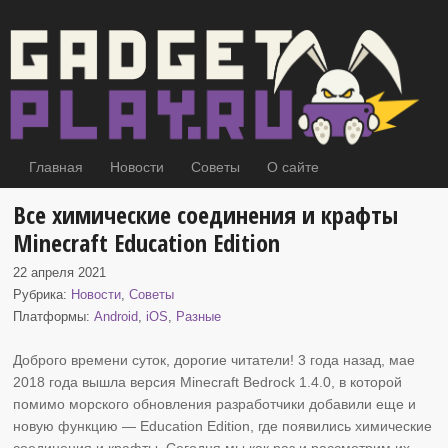
Главная
Новости
Советы
О сайте
Все химические соединения и крафты
Minecraft Education Edition
22 апреля 2021
Рубрика:
Новости
,
Советы
Платформы:
Android
,
iOS
,
Разные
Доброго времени суток, дорогие читатели! 3 года назад, мае
2018 года вышла версия Minecraft Bedrock
1.4.0, в которой
помимо морского обновления разработчики добавили еще и
новую функцию — Education Edition, где появились химические
соединения и крафты. Сегодня мы как раз и рассмотрим их.