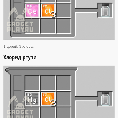
1 церий, 3 хлора.
Хлорид ртути