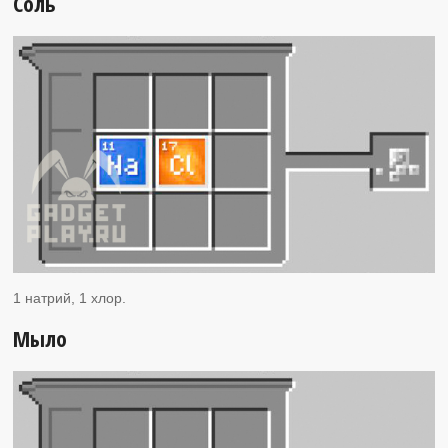
Соль
1 натрий, 1 хлор.
Мыло