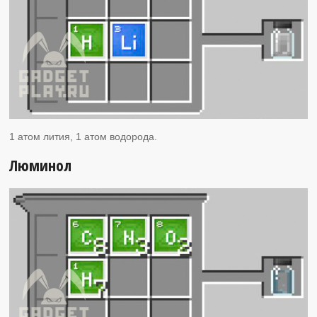
1 атом лития, 1 атом водорода.
Люминол