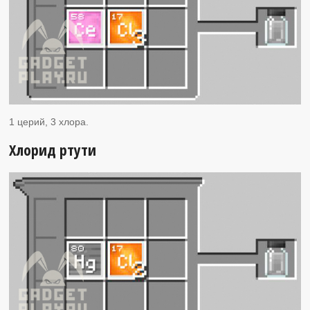
1 церий, 3 хлора.
Хлорид ртути