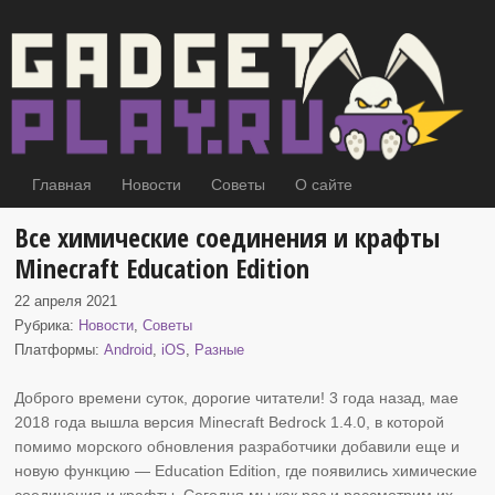
Главная
Новости
Советы
О сайте
Все химические соединения и крафты
Minecraft Education Edition
22 апреля 2021
Рубрика:
Новости
,
Советы
Платформы:
Android
,
iOS
,
Разные
Доброго времени суток, дорогие читатели! 3 года назад, мае
2018 года вышла версия Minecraft Bedrock
1.4.0, в которой
помимо морского обновления разработчики добавили еще и
новую функцию — Education Edition, где появились химические
соединения и крафты. Сегодня мы как раз и рассмотрим их.