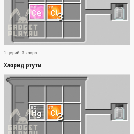
1 церий, 3 хлора.
Хлорид ртути