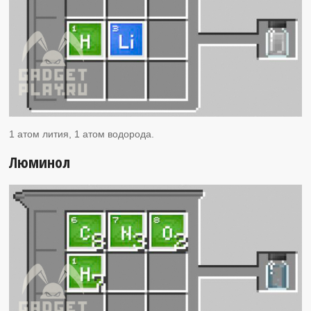
1 атом лития, 1 атом водорода.
Люминол