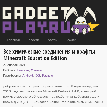
Главная
Новости
Советы
О сайте
Все химические соединения и крафты
Minecraft Education Edition
22 апреля 2021
Рубрика:
Новости
,
Советы
Платформы:
Android
,
iOS
,
Разные
Доброго времени суток, дорогие читатели! 3 года назад, мае
2018 года вышла версия Minecraft Bedrock
1.4.0, в которой
помимо морского обновления разработчики добавили еще и
новую функцию — Education Edition, где появились химические
соединения и крафты. Сегодня мы как раз и рассмотрим их.