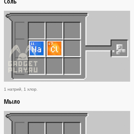
Соль
1 натрий, 1 хлор.
Мыло