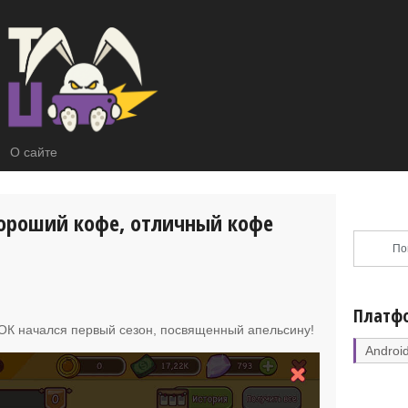
О сайте
 Хороший кофе, отличный кофе
Платф
КОК начался первый сезон, посвященный апельсину
!
Androi