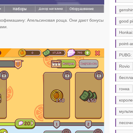
genshi
 кофемашину: Апельсиновая роща. Они дают бонусы
good pi
ами.
Honkai:
point-a
PUBG:
Rovio
беспла
гонка
короле
мульти
песочн