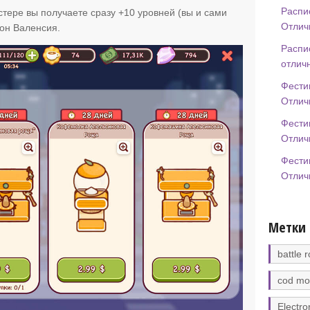
Распи
тере вы получаете сразу +10 уровней (вы и сами
Отлич
еон Валенсия.
Распи
отлич
Фести
Отлич
Фести
Отлич
Фести
Отлич
Метки
battle r
cod mo
Electro