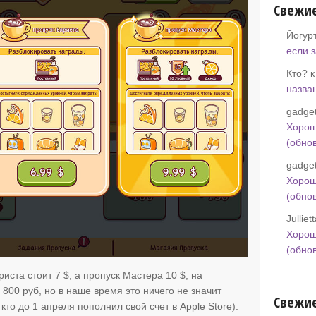
Свежи
Йогур
если 
Кто? 
назва
gadget
Хорош
(обно
gadget
Хорош
(обно
Jullie
Хорош
(обно
иста стоит 7 $, а пропуск Мастера 10 $, на
 800 руб, но в наше время это ничего не значит
Свежие
, кто до 1 апреля пополнил свой счет в Apple Store).