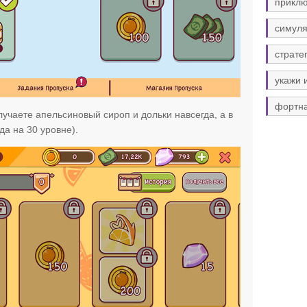
прикл
симуля
страте
укажи 
фортн
лучаете апельсиновый сироп и дольки навсегда, а в
а на 30 уровне).