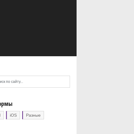
ормы
d
iOS
Разные