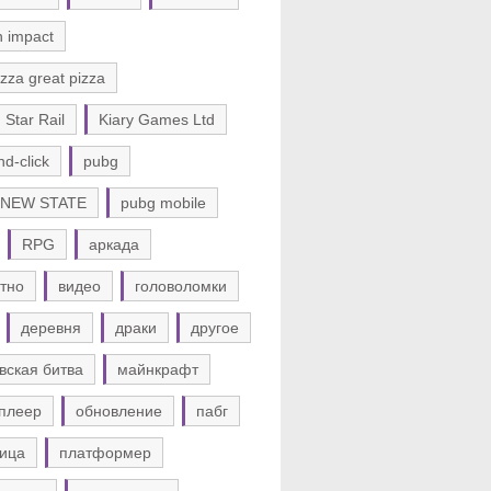
n impact
zza great pizza
 Star Rail
Kiary Games Ltd
nd-click
pubg
 NEW STATE
pubg mobile
RPG
аркада
тно
видео
головоломки
деревня
драки
другое
вская битва
майнкрафт
плеер
обновление
пабг
ица
платформер