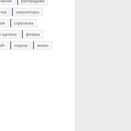
ючение
распродажа
тор
симуляторы
гия
стрелялка
и щелкни
физика
айт
хоррор
экшен