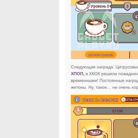
Следующая награда: Цитрусовый 
ХПОП,
в ХКОК решили пожаднича
временными! Постоянные наград
жетоны. Ну, такое… не очень хо