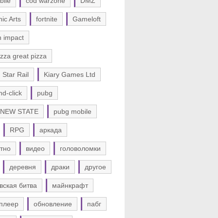
bile
cod warzone
DMZ
nic Arts
fortnite
Gameloft
n impact
zza great pizza
 Star Rail
Kiary Games Ltd
nd-click
pubg
 NEW STATE
pubg mobile
RPG
аркада
тно
видео
головоломки
деревня
драки
другое
вская битва
майнкрафт
плеер
обновление
пабг