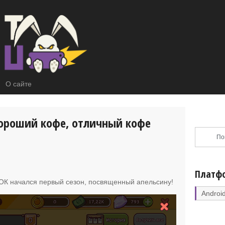
О сайте
 Хороший кофе, отличный кофе
Платф
КОК начался первый сезон, посвященный апельсину
!
Androi