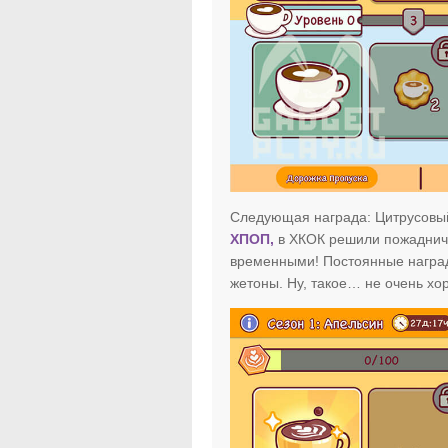
Следующая награда: Цитрусовый 
ХПОП,
в ХКОК решили пожаднича
временными! Постоянные наград
жетоны. Ну, такое… не очень хо