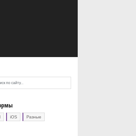
ормы
d
iOS
Разные