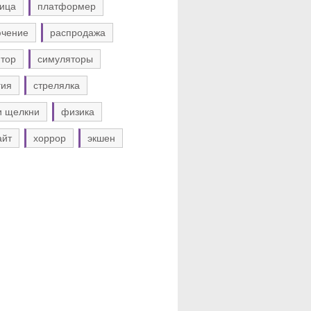
ица
платформер
ючение
распродажа
тор
симуляторы
гия
стрелялка
и щелкни
физика
айт
хоррор
экшен