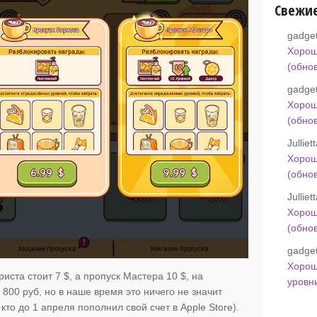
Свежи
gadget
Хорош
(обно
gadget
Хорош
(обно
Jullie
Хорош
(обно
Jullie
Хорош
(обно
gadget
Хорош
иста стоит 7 $, а пропуск Мастера 10 $, на
уровн
 800 руб, но в наше время это ничего не значит
, кто до 1 апреля пополнил свой счет в Apple Store).