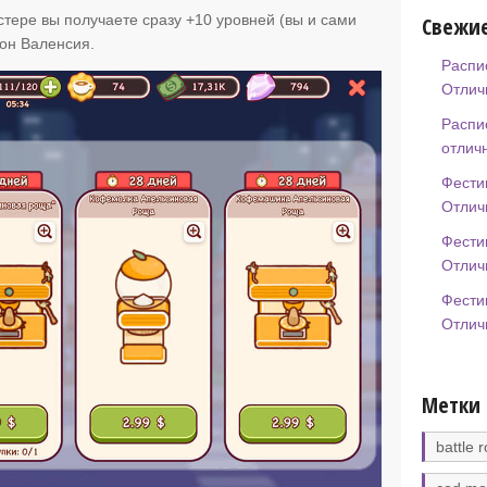
тере вы получаете сразу +10 уровней (вы и сами
Свежие
еон Валенсия.
Распи
Отлич
Распи
отлич
Фести
Отлич
Фести
Отлич
Фести
Отлич
Метки
battle r