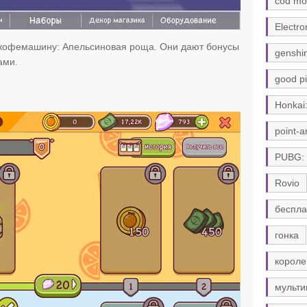
cod mo
Electro
 кофемашину: Апельсиновая роща. Они дают бонусы
genshi
ами.
good pi
Honkai:
point-a
PUBG:
Rovio
беспла
гонка
короле
мульти