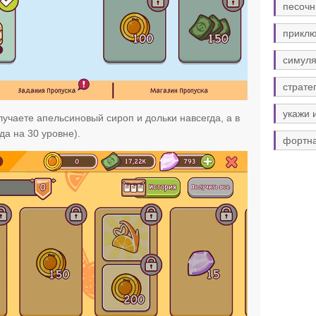
песочн
прикл
симуля
страте
укажи 
лучаете апельсиновый сироп и дольки навсегда, а в
а на 30 уровне).
фортн