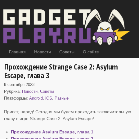
Главная
Новости
Советы
О сайте
Прохождение Strange Case 2: Asylum
Escape, глава 3
9 сентября 2023
Рубрика:
Новости
,
Советы
Платформы:
Android
,
iOS
,
Разные
Привет, народ! Сегодня мы будем проходить заключительную
главу в игре Strange Case 2
: Asylum Escape!
Прохождение Asylum Escape, глава 1
Прохождение Asylum Escape, глава 2