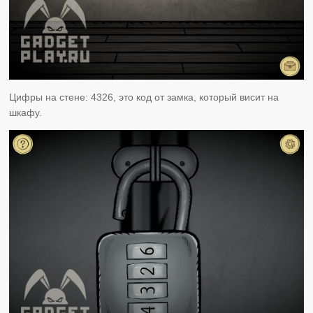
Цифры на стене: 4326, это код от замка, который висит на
шкафу.