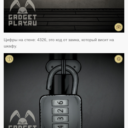
Цифры на стене: 4326, это код от замка, который висит на
шкафу.