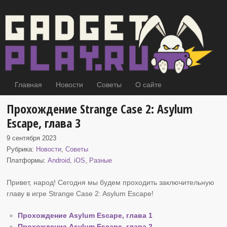
Главная
Новости
Советы
О сайте
Прохождение Strange Case 2: Asylum
Escape, глава 3
9 сентября 2023
Рубрика:
Новости
,
Советы
Платформы:
Android
,
iOS
,
Разные
Привет, народ! Сегодня мы будем проходить заключительную
главу в игре Strange Case 2
: Asylum Escape!
Прохождение Asylum Escape, глава 1
Прохождение Asylum Escape, глава 2