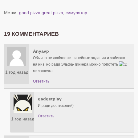
Метки:
good pizza great pizza
,
симулятор
19 КОММЕНТАРИЕВ
Anyavp
Обычно не люблю эти линейные задания и забиваю
на низ, но ради Эльфа-Тинкера можно попотеть
милашечка
1 год назад
Ответить
gadgetplay
И ради достижений)
Ответить
1 год назад