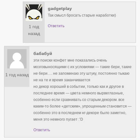
gadgetplay
Так смысл бросать старые наработки)
Ответить
1 год
назад
бабабуй
эти поиски конфет мне показались очень
мозговыносящими с их условиями — такие бери, такие
не бери…. не запоминаю эту штуку, постоянно тыкаю
1 год назад
не на те и время заканчивается
но декор хороший в событии, только как и другое в
последнее время — цвета немного вырвеглазные,
особенно если сравнивать со старым декором. все
каким-то более «детским», упрощенным становится —
особенно это в последнем нг-декоре было заметно,
меня это немного пугает :’D
Ответить