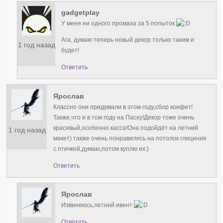
gadgetplay
У меня ни одного промаха за 5 попыток
Ага, думаю теперь новый декор только таким и
1 год назад
будет!
Ответить
Ярослав
Классно они придумали в этом году,сбор конфет!
Также,что и в том году на Пасху!Декор тоже очень
красивый,особенно касса!Она подойдёт на летний
1 год назад
макет) также очень понравились на потолок глициния
с птичкой,думаю,потом куплю их:)
Ответить
Ярослав
Извиняюсь,летний ивент
Ответить