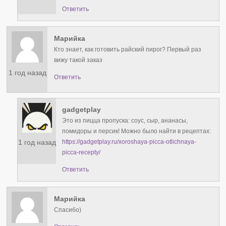
Ответить
Марийка
Кто знает, как готовить райский пирог? Первый раз
вижу такой заказ
1 год назад
Ответить
gadgetplay
Это из пицца пропуска: соус, сыр, ананасы,
помидоры и персик! Можно было найти в рецептах:
1 год назад
https://gadgetplay.ru/xoroshaya-picca-otlichnaya-
picca-recepty/
Ответить
Марийка
Спасибо)