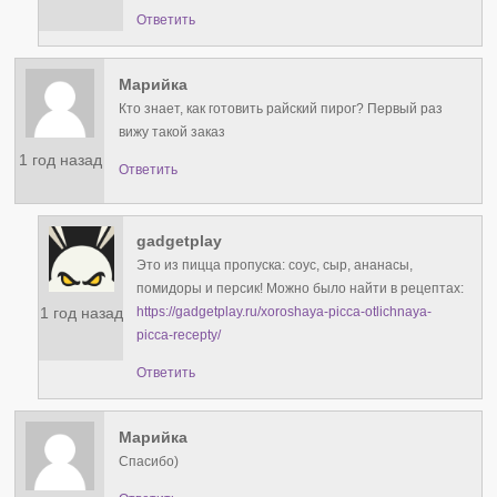
Ответить
Марийка
Кто знает, как готовить райский пирог? Первый раз
вижу такой заказ
1 год назад
Ответить
gadgetplay
Это из пицца пропуска: соус, сыр, ананасы,
помидоры и персик! Можно было найти в рецептах:
1 год назад
https://gadgetplay.ru/xoroshaya-picca-otlichnaya-
picca-recepty/
Ответить
Марийка
Спасибо)