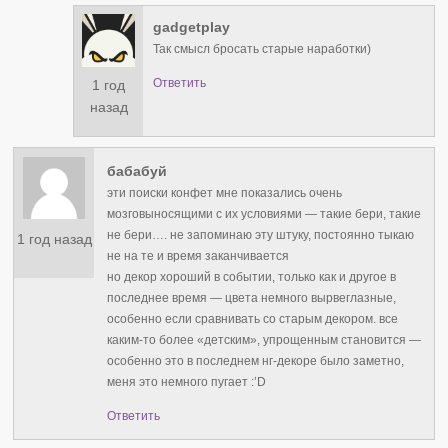
gadgetplay
Так смысл бросать старые наработки)
Ответить
1 год
назад
бабабуй
эти поиски конфет мне показались очень
мозговыносящими с их условиями — такие бери, такие
не бери…. не запоминаю эту штуку, постоянно тыкаю
1 год назад
не на те и время заканчивается
но декор хороший в событии, только как и другое в
последнее время — цвета немного вырвеглазные,
особенно если сравнивать со старым декором. все
каким-то более «детским», упрощенным становится —
особенно это в последнем нг-декоре было заметно,
меня это немного пугает :’D
Ответить