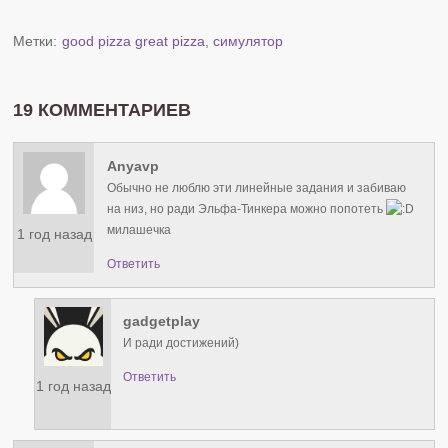
Метки:
good pizza great pizza
,
симулятор
19 КОММЕНТАРИЕВ
Anyavp
Обычно не люблю эти линейные задания и забиваю
на низ, но ради Эльфа-Тинкера можно попотеть
милашечка
1 год назад
Ответить
gadgetplay
И ради достижений)
Ответить
1 год назад