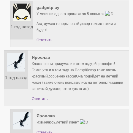
gadgetplay
У меня ни одного промаха за 5 попыток
Ага, думаю теперь новый декор только таким и
1 год назад
будет!
Ответить
Ярослав
Классно они придумали в этом году,сбор конфет!
Также,что и в том году на Пасху!Декор тоже очень
красивый,особенно касса!Она подойдёт на летний
1 год назад
макет) также очень понравились на потолок глициния
с птичкой,думаю,потом куплю их:)
Ответить
Ярослав
Извиняюсь,летний ивент
Ответить