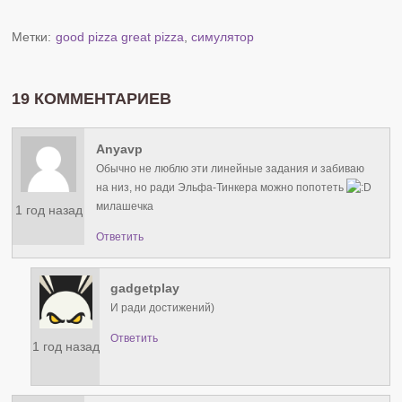
Метки:
good pizza great pizza
,
симулятор
19 КОММЕНТАРИЕВ
Anyavp
Обычно не люблю эти линейные задания и забиваю
на низ, но ради Эльфа-Тинкера можно попотеть
милашечка
1 год назад
Ответить
gadgetplay
И ради достижений)
Ответить
1 год назад