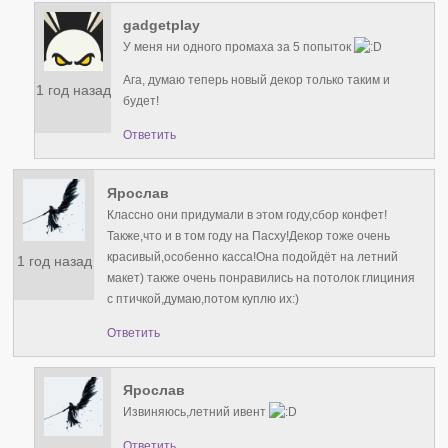
gadgetplay
У меня ни одного промаха за 5 попыток
Ага, думаю теперь новый декор только таким и
1 год назад
будет!
Ответить
Ярослав
Классно они придумали в этом году,сбор конфет!
Также,что и в том году на Пасху!Декор тоже очень
красивый,особенно касса!Она подойдёт на летний
1 год назад
макет) также очень понравились на потолок глициния
с птичкой,думаю,потом куплю их:)
Ответить
Ярослав
Извиняюсь,летний ивент
Ответить