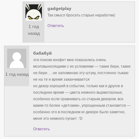
gadgetplay
Так смысл бросать старые наработки)
Ответить
1 год
назад
бабабуй
эти поиски конфет мне показались очень
мозговыносящими с их условиями — такие бери, такие
не бери…. не запоминаю эту штуку, постоянно тыкаю
1 год назад
не на те и время заканчивается
но декор хороший в событии, только как и другое в
последнее время — цвета немного вырвеглазные,
особенно если сравнивать со старым декором. все
каким-то более «детским», упрощенным становится —
особенно это в последнем нг-декоре было заметно,
меня это немного пугает :’D
Ответить