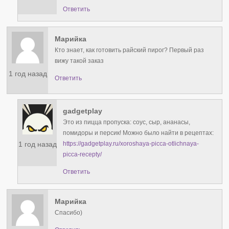
Ответить
Марийка
Кто знает, как готовить райский пирог? Первый раз
вижу такой заказ
1 год назад
Ответить
gadgetplay
Это из пицца пропуска: соус, сыр, ананасы,
помидоры и персик! Можно было найти в рецептах:
1 год назад
https://gadgetplay.ru/xoroshaya-picca-otlichnaya-
picca-recepty/
Ответить
Марийка
Спасибо)