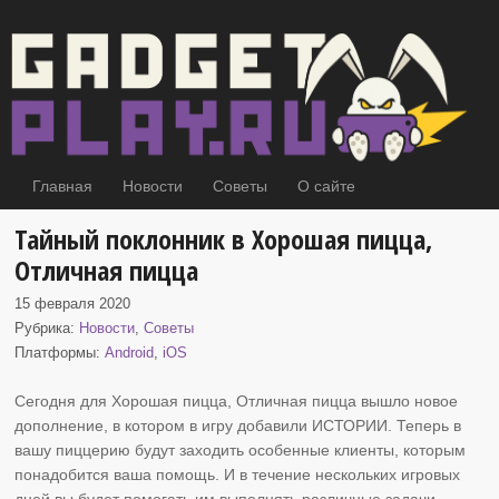
Главная
Новости
Советы
О сайте
Тайный поклонник в Хорошая пицца,
Отличная пицца
15 февраля 2020
Рубрика:
Новости
,
Советы
Платформы:
Android
,
iOS
Сегодня для Хорошая пицца, Отличная пицца вышло
новое
дополнение, в котором в игру добавили ИСТОРИИ. Теперь в
вашу пиццерию будут заходить особенные клиенты, которым
понадобится ваша помощь. И в течение нескольких игровых
дней вы будет помогать им выполнять различные задачи