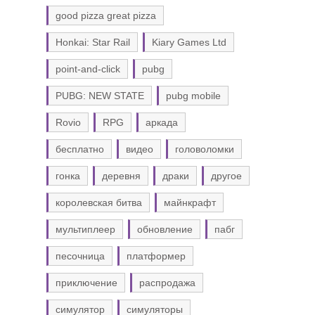
good pizza great pizza
Honkai: Star Rail
Kiary Games Ltd
point-and-click
pubg
PUBG: NEW STATE
pubg mobile
Rovio
RPG
аркада
бесплатно
видео
головоломки
гонка
деревня
драки
другое
королевская битва
майнкрафт
мультиплеер
обновление
пабг
песочница
платформер
приключение
распродажа
симулятор
симуляторы