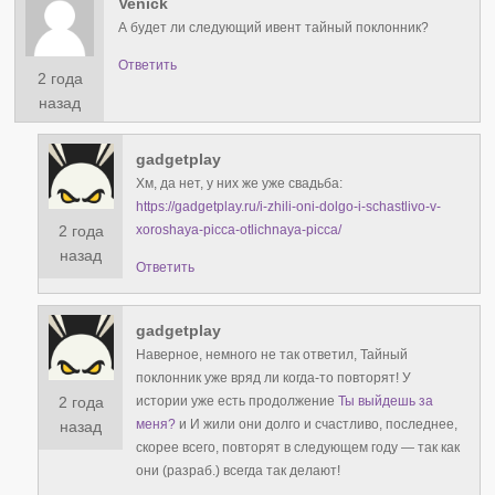
Venick
А будет ли следующий ивент тайный поклонник?
Ответить
2 года
назад
gadgetplay
Хм, да нет, у них же уже свадьба:
https://gadgetplay.ru/i-zhili-oni-dolgo-i-schastlivo-v-
2 года
xoroshaya-picca-otlichnaya-picca/
назад
Ответить
gadgetplay
Наверное, немного не так ответил, Тайный
поклонник уже вряд ли когда-то повторят! У
2 года
истории уже есть продолжение
Ты выйдешь за
меня?
и И жили они долго и счастливо, последнее,
назад
скорее всего, повторят в следующем году — так как
они (разраб.) всегда так делают!