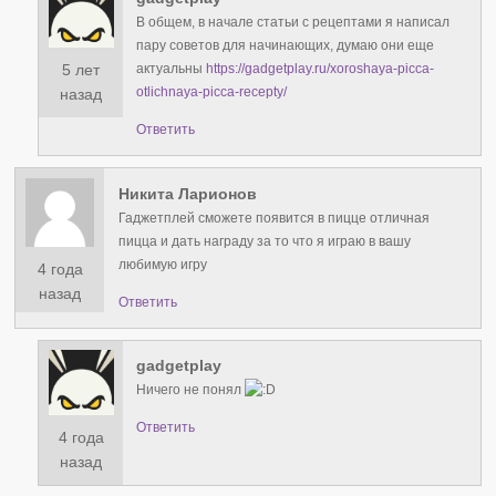
В общем, в начале статьи с рецептами я написал
пару советов для начинающих, думаю они еще
5 лет
актуальны
https://gadgetplay.ru/xoroshaya-picca-
otlichnaya-picca-recepty/
назад
Ответить
Никита Ларионов
Гаджетплей сможете появится в пицце отличная
пицца и дать награду за то что я играю в вашу
любимую игру
4 года
назад
Ответить
gadgetplay
Ничего не понял
Ответить
4 года
назад