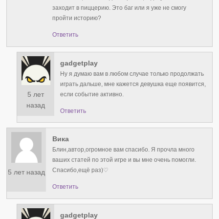
заходит в пиццерию. Это баг или я уже не смогу
пройти историю?
Ответить
gadgetplay
Ну я думаю вам в любом случае только продолжать
играть дальше, мне кажется девушка еще появится,
5 лет
если событие активно.
назад
Ответить
Вика
Блин,автор,огромное вам спасибо. Я прочла много
ваших статей по этой игре и вы мне очень помогли.
Спасибо,ещё раз)♡
5 лет назад
Ответить
gadgetplay