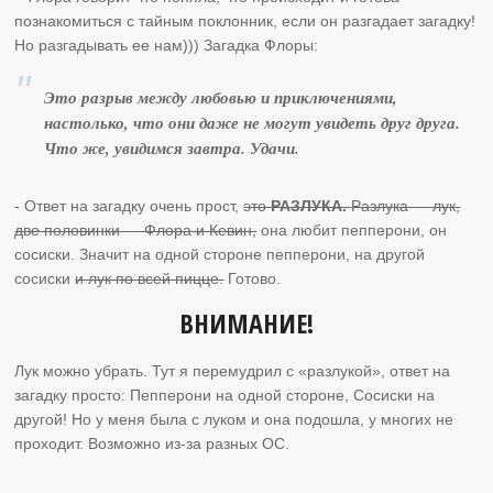
познакомиться с тайным поклонник, если он разгадает загадку!
Но разгадывать ее нам))) Загадка Флоры:
Это разрыв между любовью и приключениями,
настолько, что они даже не могут увидеть друг друга.
Что же, увидимся завтра. Удачи.
- Ответ на загадку очень прост,
это
РАЗЛУКА.
Разлука — лук,
две половинки — Флора и Кевин,
она любит пепперони, он
сосиски. Значит на одной стороне пепперони, на другой
сосиски
и лук по всей пицце.
Готово.
ВНИМАНИЕ!
Лук можно убрать. Тут я перемудрил с «разлукой», ответ на
загадку просто: Пепперони на одной стороне, Сосиски на
другой! Но у меня была с луком и она подошла, у многих не
проходит. Возможно из-за разных ОС.