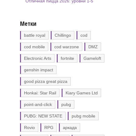
Отличная пицца 2026: уровни 1-5
Метки
battle royal
Chillingo
cod
cod mobile
cod warzone
DMZ
Electronic Arts
fortnite
Gameloft
genshin impact
good pizza great pizza
Honkai: Star Rail
Kiary Games Ltd
point-and-click
pubg
PUBG: NEW STATE
pubg mobile
Rovio
RPG
аркада