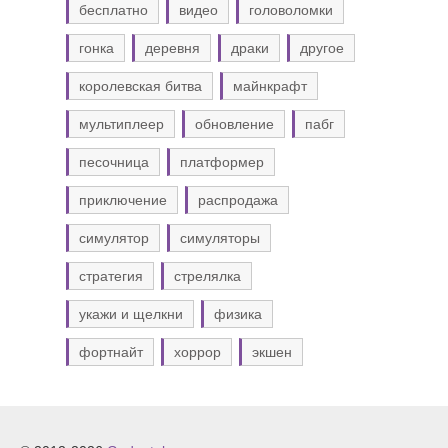
бесплатно
видео
головоломки
гонка
деревня
драки
другое
королевская битва
майнкрафт
мультиплеер
обновление
пабг
песочница
платформер
приключение
распродажа
симулятор
симуляторы
стратегия
стрелялка
укажи и щелкни
физика
фортнайт
хоррор
экшен