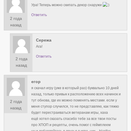
Ура! Теперь можно скипать декор снаружи
Ответить
2 года
назад
Сережа
Ага!
Ответить
2 года
назад
егор
я скачал игру (уже в который раз) буквально 10 дней
назад, только привык к расположению всех начинок и
тут обнова, где их можно поменять местами. если у
2 года
меня ступор случился, то не представляю, как тяжко
назад
будет перестраиваться ветеранам игры, хаха
ещё хотел сказать спасибо тебе за все твои посты
про ХПОП и рецепты, очень помог с геймплеем