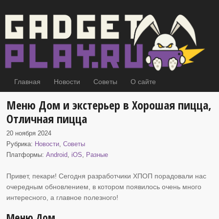
Главная
Новости
Советы
О сайте
Меню Дом и экстерьер в Хорошая пицца,
Отличная пицца
20 ноября 2024
Рубрика:
Новости
,
Советы
Платформы:
Android
,
iOS
,
Разные
Привет, пекари! Сегодня разработчики ХПОП порадовали нас
очередным обновлением, в котором
появилось очень много
интересного, а главное полезного!
Меню Дом