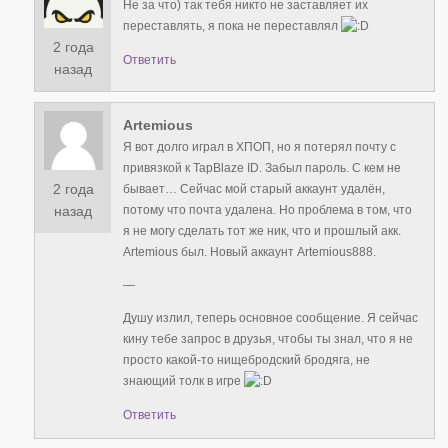
Не за что) так тебя никто не заставляет их
переставлять, я пока не переставлял
2 года
Ответить
назад
Artemious
Я вот долго играл в ХПОП, но я потерял почту с
привязкой к TapBlaze ID. Забыл пароль. С кем не
2 года
бывает… Сейчас мой старый аккаунт удалён,
потому что почта удалена. Но проблема в том, что
назад
я не могу сделать тот же ник, что и прошлый акк.
Artemious был. Новый аккаунт Artemious888.
—
Душу излил, теперь основное сообщение. Я сейчас
кину тебе запрос в друзья, чтобы ты знал, что я не
просто какой-то нищебродский бродяга, не
знающий толк в игре
Ответить