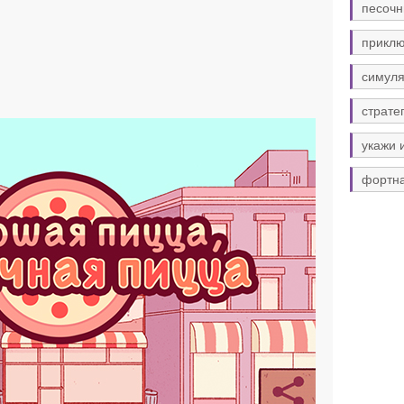
песочн
прикл
симуля
страте
укажи 
фортн