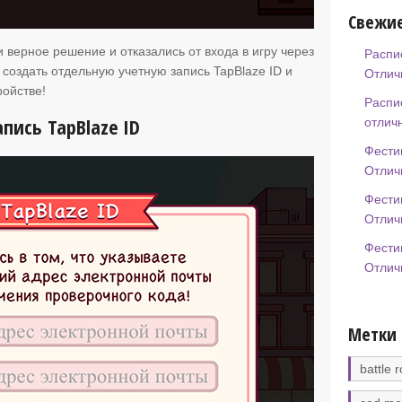
Свежие
 верное решение и отказались от входа в игру через
Распи
 создать отдельную учетную запись TapBlaze ID и
Отлич
ройстве!
Распи
пись TapBlaze ID
отлич
Фести
Отлич
Фести
Отлич
Фести
Отлич
Метки
battle r