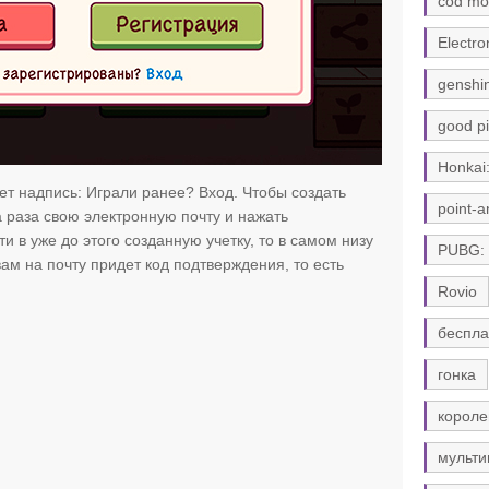
cod mo
Electro
genshi
good pi
Honkai:
дет надпись: Играли ранее? Вход. Чтобы создать
point-a
а раза свою электронную почту и нажать
ти в уже до этого созданную учетку, то в самом низу
PUBG:
ам на почту придет код подтверждения, то есть
Rovio
беспла
гонка
короле
мульти