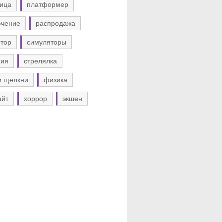
ица
платформер
ючение
распродажа
тор
симуляторы
гия
стрелялка
и щелкни
физика
айт
хоррор
экшен