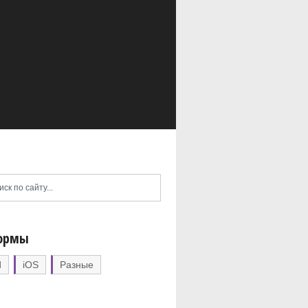
ормы
d
iOS
Разные