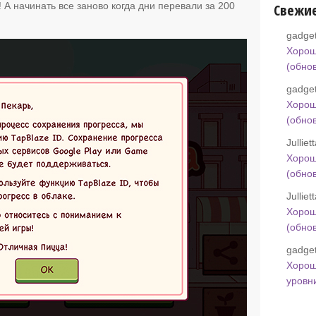
 А начинать все заново когда дни перевали за 200
Свежи
gadget
Хорош
(обно
gadget
Хорош
(обно
Jullie
Хорош
(обно
Jullie
Хорош
(обно
gadget
Хорош
уровн