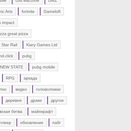
bile
cod warzone
DMZ
nic Arts
fortnite
Gameloft
n impact
zza great pizza
 Star Rail
Kiary Games Ltd
nd-click
pubg
 NEW STATE
pubg mobile
RPG
аркада
тно
видео
головоломки
деревня
драки
другое
вская битва
майнкрафт
плеер
обновление
пабг