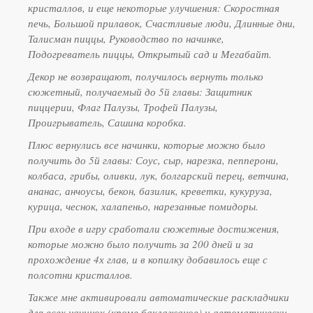
кристаллов, и еще некоторые улучшения: Скоростная
печь, Большой прилавок, Счастливые люди, Длинные дни,
Талисман пиццы, Руководство по начинке,
Подогреватель пиццы, Открытый сад и Мегабайт.
Декор не возвращают, получилось вернуть только
сюжетный, получаемый до 5й главы: Защитник
пиццерии, Флаг Палузы, Трофей Палузы,
Проигрыватель, Сашина коробка.
Плюс вернулись все начинки, которые можно было
получить до 5й главы: Соус, сыр, нарезка, пепперони,
колбаса, грибы, оливки, лук, болгарский перец, ветчина,
ананас, анчоусы, бекон, базилик, креветки, кукуруза,
курица, чеснок, халапеньо, нарезанные помидоры.
При входе в игру сработали сюжетные достижения,
которые можно было получить за 200 дней и за
прохождение 4х глав, и в копилку добавилось еще с
полсотни кристаллов.
Также мне активировали автоматические раскладчики
для всех начинок (кроме баклажанов) и автоматически