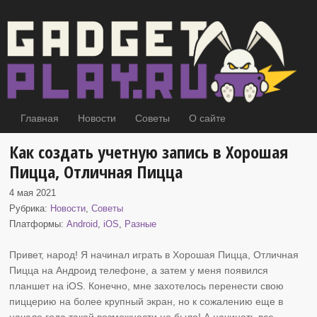
Главная
Новости
Советы
О сайте
Как создать учетную запись в Хорошая
Пицца, Отличная Пицца
4 мая 2021
Рубрика:
Новости
,
Советы
Платформы:
Android
,
iOS
,
Разные
Привет, народ! Я начинал играть в Хорошая Пицца, Отличная
Пицца на Андроид
телефоне, а затем у меня появился
планшет на iOS. Конечно, мне захотелось перенести свою
пиццерию на более крупный экран, но к сожалению еще в
начале года такой возможности не было! А начинать все