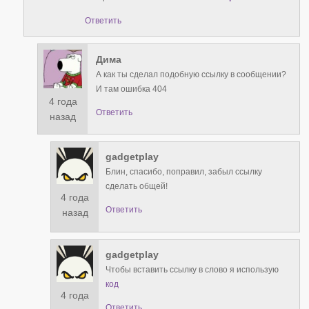
Ответить
Дима
А как ты сделал подобную ссылку в сообщении?
И там ошибка 404
4 года
Ответить
назад
gadgetplay
Блин, спасибо, поправил, забыл ссылку
сделать общей!
4 года
Ответить
назад
gadgetplay
Чтобы вставить ссылку в слово я использую
код
4 года
Ответить