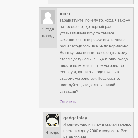
сонч
здравствуйте, почему то, когда я захожу
на телефоне, где первый раз
4 года
устанавливала игру, то там все
назад
сохранилось, я перескачивала много
раз и заходилось, все было нормально.
Вот я купила новый телефон,я захожу
ставлю дату больше 16,а кнопки входа
просто нету, хотя на том устройстве
есть (гугл, гугл игры подключены к
старому устройству). Подскажите,
пожалуйста, что делать в такой
ситуации?
Ответить
gadgetplay
Я сейчас удалил игру и скачал заново,
поставил дату 2000 и вход есть. Все
4 года
на Андроиде!