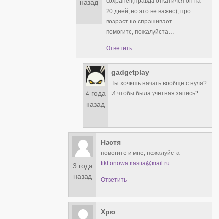
сохранен(правда откатился он на
назад
20 дней, но это не важно), про
возраст не спрашивает
помогите, пожалуйста…
Ответить
gadgetplay
Ты хочешь начать вообще с нуля?
4 года
И чтобы была учетная запись?
назад
Настя
помогите и мне, пожалуйста
tikhonowa.nastia@mail.ru
3 года
назад
Ответить
Хрю