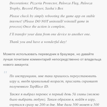
Decorations: Pizzeria Protector, Palooza Flag, Palooza
Trophy, Record Player, Sasha’s Box
Please check by simply rebooting the game app on stable
internet! (Please DO NOT uninstall/ reinstall game in
process) Once the action is complete,
I’ll transfer your data from one device to another one.
Thank you and have a wonderful day!
Можете использовать переводчик в браузере, но давайте
лучше почитаем комментарий непосредственно от владельца
нового аккаунта:
По инструкциям, мне таки пришлось переустановить
игру и, введя правильный возраст, прислать скриншот
полученного TapBlaze ID.
Также я выбрал перенос в первый день 5й главы (можно
было выбрать любую). Таким образом я, войдя в игру,
очутился сразу на 200-м дне. Мне дали 500 монет и 500