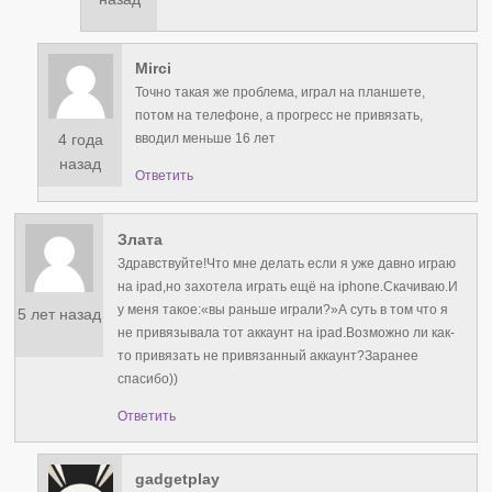
Mirci
Точно такая же проблема, играл на планшете,
потом на телефоне, а прогресс не привязать,
4 года
вводил меньше 16 лет
назад
Ответить
Злата
Здравствуйте!Что мне делать если я уже давно играю
на ipad,но захотела играть ещё на iphone.Скачиваю.И
у меня такое:«вы раньше играли?»А суть в том что я
5 лет назад
не привязывала тот аккаунт на ipad.Возможно ли как-
то привязать не привязанный аккаунт?Заранее
спасибо))
Ответить
gadgetplay