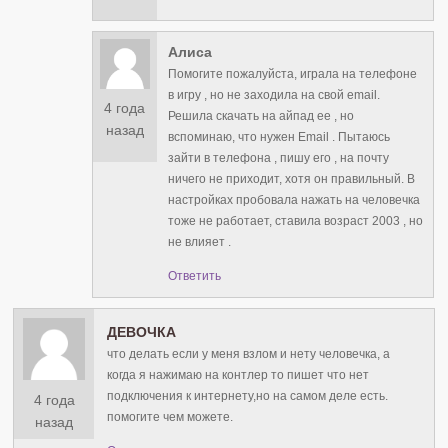
Алиса
Помогите пожалуйста, играла на телефоне
в игру , но не заходила на свой email.
4 года
Решила скачать на айпад ее , но
назад
вспоминаю, что нужен Email . Пытаюсь
зайти в телефона , пишу его , на почту
ничего не приходит, хотя он правильный. В
настройках пробовала нажать на человечка
тоже не работает, ставила возраст 2003 , но
не влияет .
Ответить
ДЕВОЧКА
что делать если у меня взлом и нету человечка, а
когда я нажимаю на контлер то пишет что нет
подключения к интернету,но на самом деле есть.
4 года
помогите чем можете.
назад