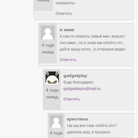
сохранить!
Ответить
я знаю
я сам по приколу самый мин. возраст
поставил , но я знаю как обойти это ,
4 года
дайте вашу почту , я отправлю видео.
назад
Ответить
gadgetplay
Буду благодарен:
gadgetplayru@mail.ru
4 года
назад
Ответить
кристюха
так как все-таки обойти это?
удаляла игру, а прогресс
4 года