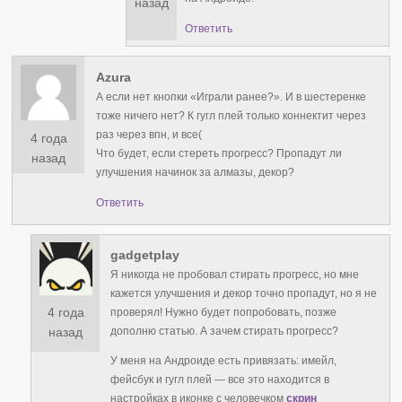
назад
Ответить
Azura
А если нет кнопки «Играли ранее?». И в шестеренке
тоже ничего нет? К гугл плей только коннектит через
раз через впн, и все(
4 года
Что будет, если стереть прогресс? Пропадут ли
назад
улучшения начинок за алмазы, декор?
Ответить
gadgetplay
Я никогда не пробовал стирать прогресс, но мне
кажется улучшения и декор точно пропадут, но я не
4 года
проверял! Нужно будет попробовать, позже
дополню статью. А зачем стирать прогресс?
назад
У меня на Андроиде есть привязать: имейл,
фейсбук и гугл плей — все это находится в
настройках в иконке с человечком
скрин