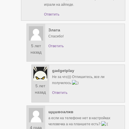
играли на айпеде.
Ответить
Злата
Спасибо!
5 лет
Ответить
назад
gadgetplay
Не за что))) Отпишитесь, все ли
получилось
5 лет
назад
Ответить
щцшвоалжв
а если на телефоне нет в настройках
человечка а на планшете есть?
4 года