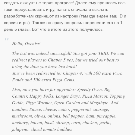
создать аккаунт не теряя прогресс! Далее ему пришлось все-
таки переустановить игру, начать сначала и выслать
разработчикам скриншот из настроек (там где виден ваш ID и
версия игры). Так же он сразу попросил перенести его на 1
день 5 главы. Вот что в итоге из этого получилось:
Hello, Ovenist!
The test was indeed successfull! You got your TBID. We can
redirect players to Chaper 5 yes, but we tried our best to
bring the data you have lost back!
You’ve been redirected to: Chapter 4, with 500 extra Pizza
Funds and 500 extra Pizza Gems.
Also, now you have for upgrades: Speedy Oven, Big
Counter, Happy Folks, Longer Days, Pizza Mascot, Topping
Guide, Pizza Warmer, Open Garden and Megabyte. And
buddies: Sauce, cheese, cutter, pepperoni, sausage,
mushroom, olives, onions, bell pepper, ham, pineapple,
anchovy, bacon, basil, shrimp, corn, chicken, garlic,
jalapeno, sliced tomato buddies