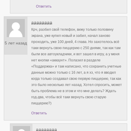
Ответить
йййййййй
Крч, разбил свой телефон, вижу только половину
экрана, уже купил новый и забил, начал заново
проходить, уже 100 дней, 4 глава. Но захотелось всё
5 лет назад
таки вернуть свою пиццерию с 250 днями, так как там
были все автоукладчики, и вот зашел в игру, а у меня
нет кнопки «аккаунт». Полазил в разделе
«Поддержка» и там написано, что сохранить учетные
данные можно только с 16 лет, а я хз, что я вводил
когда только создавал свою первую пиццерию, так как
это было несколько лет назад. Хотел спросить, может
быть проблема не в этом и что мне делать? Ждать
год-два, чтобы всё таки вернуть свою старую
пиццерию?)
Ответить
йййййййй