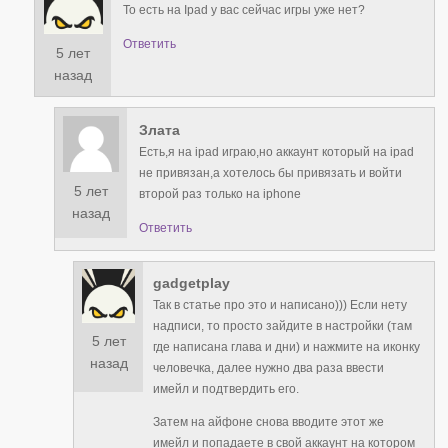
То есть на Ipad у вас сейчас игры уже нет?
Ответить
5 лет
назад
Злата
Есть,я на ipad играю,но аккаунт который на ipad
не привязан,а хотелось бы привязать и войти
5 лет
второй раз только на iphone
назад
Ответить
gadgetplay
Так в статье про это и написано))) Если нету
надписи, то просто зайдите в настройки (там
5 лет
где написана глава и дни) и нажмите на иконку
назад
человечка, далее нужно два раза ввести
имейл и подтвердить его.
Затем на айфоне снова вводите этот же
имейл и попадаете в свой аккаунт на котором