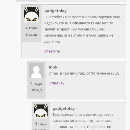
gadgetplay
В настойках или просто в левом верхнем углу
надпись ВХОД. Если ничего такого нет, то
4 года
значит возраст был указан слишком
назад
маленький, из-за этого учетная запись не
доступна.
Ответить
Inok
И там, и там нету такого( Хотя мне есть 16.
4 года
Ответить
назад
gadgetplay
Там в самом начале при входе в игру
выставлялся возраст, вот если там
4 года
поставить мало лет, то прогресс не
назад