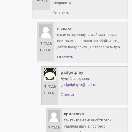
сохранить!
Ответить
я знаю
я сам по приколу самый мин. возраст
поставил , но я знаю как обойти это ,
4 года
дайте вашу почту , я отправлю видео.
назад
Ответить
gadgetplay
Буду благодарен:
gadgetplayru@mail.ru
4 года
назад
Ответить
кристюха
так как все-таки обойти это?
удаляла игру, а прогресс
4 года