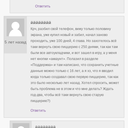
Ответить
йййййййй
Крч, разбил свой телефон, вижу только половину
экрана, уже купил новый и забил, начал заново
проходить, уже 100 дней, 4 глава. Но захотелось всё
5 лет назад
таки вернуть свою пиццерию с 250 днями, так как там
были все автоукладчики, и вот зашел в игру, а у меня
нет кнопки «аккаунт». Полазил в разделе
«Поддержка» и там написано, что сохранить учетные
данные можно только с 16 лет, а я хз, что я вводил
когда только создавал свою первую пиццерию, так как
это было несколько лет назад. Хотел спросить, может
быть проблема не в этом и что мне делать? Ждать
год-два, чтобы всё таки вернуть свою старую
пиццерию?)
Ответить
йййййййй