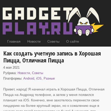
Главная
Новости
Советы
О сайте
Как создать учетную запись в Хорошая
Пицца, Отличная Пицца
4 мая 2021
Рубрика:
Новости
,
Советы
Платформы:
Android
,
iOS
,
Разные
Привет, народ! Я начинал играть в Хорошая Пицца, Отличная
Пицца на Андроид
телефоне, а затем у меня появился
планшет на iOS. Конечно, мне захотелось перенести свою
пиццерию на более крупный экран, но к сожалению еще в
начале года такой возможности не было! А начинать все