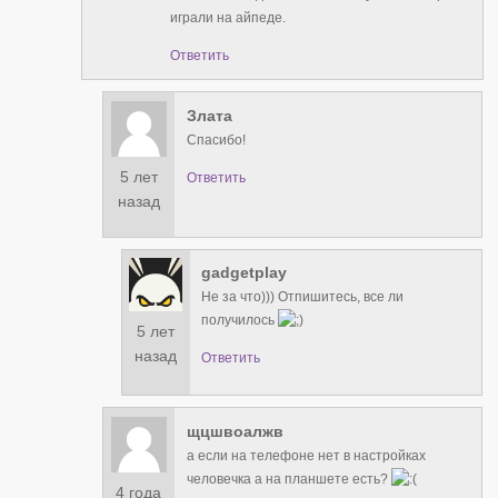
играли на айпеде.
Ответить
Злата
Спасибо!
5 лет
Ответить
назад
gadgetplay
Не за что))) Отпишитесь, все ли
получилось
5 лет
назад
Ответить
щцшвоалжв
а если на телефоне нет в настройках
человечка а на планшете есть?
4 года