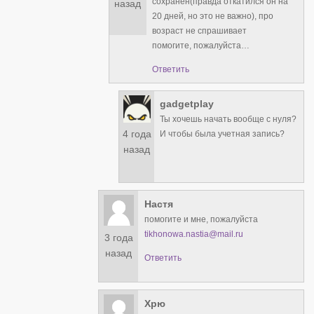
сохранен(правда откатился он на
назад
20 дней, но это не важно), про
возраст не спрашивает
помогите, пожалуйста…
Ответить
gadgetplay
Ты хочешь начать вообще с нуля?
4 года
И чтобы была учетная запись?
назад
Настя
помогите и мне, пожалуйста
tikhonowa.nastia@mail.ru
3 года
назад
Ответить
Хрю