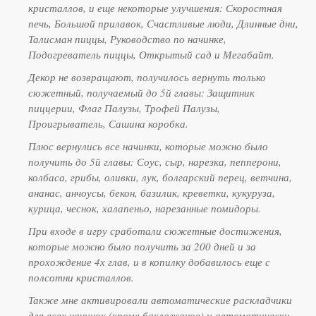
кристаллов, и еще некоторые улучшения: Скоростная
печь, Большой прилавок, Счастливые люди, Длинные дни,
Талисман пиццы, Руководство по начинке,
Подогреватель пиццы, Открытый сад и Мегабайт.
Декор не возвращают, получилось вернуть только
сюжетный, получаемый до 5й главы: Защитник
пиццерии, Флаг Палузы, Трофей Палузы,
Проигрыватель, Сашина коробка.
Плюс вернулись все начинки, которые можно было
получить до 5й главы: Соус, сыр, нарезка, пепперони,
колбаса, грибы, оливки, лук, болгарский перец, ветчина,
ананас, анчоусы, бекон, базилик, креветки, кукуруза,
курица, чеснок, халапеньо, нарезанные помидоры.
При входе в игру сработали сюжетные достижения,
которые можно было получить за 200 дней и за
прохождение 4х глав, и в копилку добавилось еще с
полсотни кристаллов.
Также мне активировали автоматические раскладчики
для всех начинок (кроме баклажанов) и автоматически