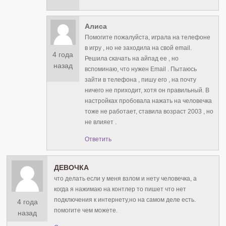
Алиса
Помогите пожалуйста, играла на телефоне
в игру , но не заходила на свой email.
4 года
Решила скачать на айпад ее , но
назад
вспоминаю, что нужен Email . Пытаюсь
зайти в телефона , пишу его , на почту
ничего не приходит, хотя он правильный. В
настройках пробовала нажать на человечка
тоже не работает, ставила возраст 2003 , но
не влияет .
Ответить
ДЕВОЧКА
что делать если у меня взлом и нету человечка, а
когда я нажимаю на контлер то пишет что нет
подключения к интернету,но на самом деле есть.
4 года
помогите чем можете.
назад