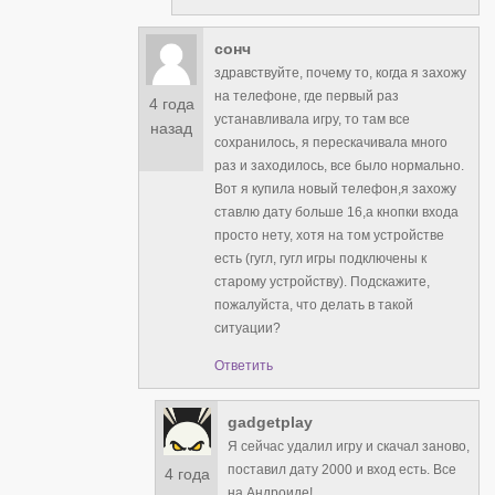
сонч
здравствуйте, почему то, когда я захожу
на телефоне, где первый раз
4 года
устанавливала игру, то там все
назад
сохранилось, я перескачивала много
раз и заходилось, все было нормально.
Вот я купила новый телефон,я захожу
ставлю дату больше 16,а кнопки входа
просто нету, хотя на том устройстве
есть (гугл, гугл игры подключены к
старому устройству). Подскажите,
пожалуйста, что делать в такой
ситуации?
Ответить
gadgetplay
Я сейчас удалил игру и скачал заново,
поставил дату 2000 и вход есть. Все
4 года
на Андроиде!