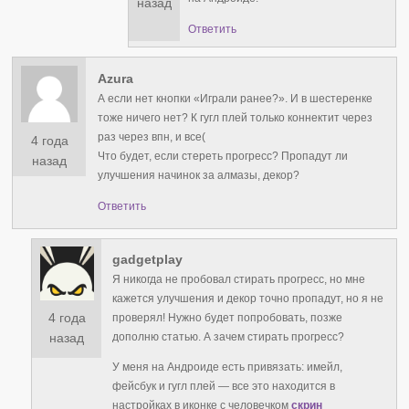
назад
Ответить
Azura
А если нет кнопки «Играли ранее?». И в шестеренке
тоже ничего нет? К гугл плей только коннектит через
раз через впн, и все(
4 года
Что будет, если стереть прогресс? Пропадут ли
назад
улучшения начинок за алмазы, декор?
Ответить
gadgetplay
Я никогда не пробовал стирать прогресс, но мне
кажется улучшения и декор точно пропадут, но я не
4 года
проверял! Нужно будет попробовать, позже
дополню статью. А зачем стирать прогресс?
назад
У меня на Андроиде есть привязать: имейл,
фейсбук и гугл плей — все это находится в
настройках в иконке с человечком
скрин