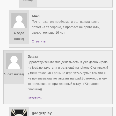
Mirci
Точно такая же проблема, играл на планшете,
потом на телефоне, а прогресс не привязать,
4 года
вводил меньше 16 лет
назад
Ответить
Злата
Здравствуйте!Что мне делать если я уже давно играю
на ipad,но захотела играть ещё на iphone.Скачиваю.И
у меня такое:«вы раньше играли?»А суть в том что я
5 лет назад
не привязывала тот аккаунт на ipad.Возможно ли как-
то привязать не привязанный аккаунт?Заранее
спасибо))
Ответить
gadgetplay