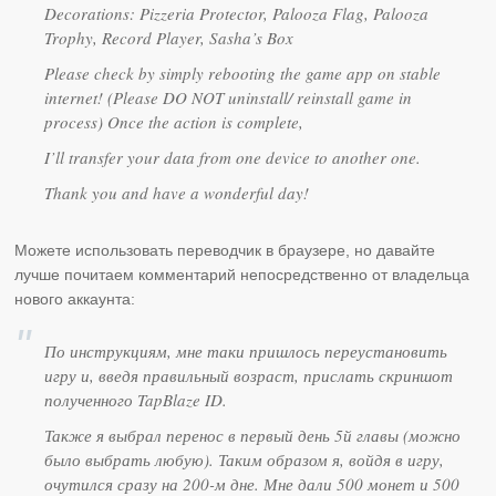
Decorations: Pizzeria Protector, Palooza Flag, Palooza
Trophy, Record Player, Sasha’s Box
Please check by simply rebooting the game app on stable
internet! (Please DO NOT uninstall/ reinstall game in
process) Once the action is complete,
I’ll transfer your data from one device to another one.
Thank you and have a wonderful day!
Можете использовать переводчик в браузере, но давайте
лучше почитаем комментарий непосредственно от владельца
нового аккаунта:
По инструкциям, мне таки пришлось переустановить
игру и, введя правильный возраст, прислать скриншот
полученного TapBlaze ID.
Также я выбрал перенос в первый день 5й главы (можно
было выбрать любую). Таким образом я, войдя в игру,
очутился сразу на 200-м дне. Мне дали 500 монет и 500