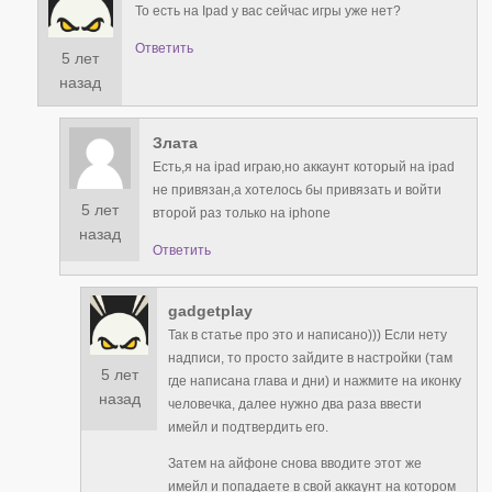
То есть на Ipad у вас сейчас игры уже нет?
Ответить
5 лет
назад
Злата
Есть,я на ipad играю,но аккаунт который на ipad
не привязан,а хотелось бы привязать и войти
5 лет
второй раз только на iphone
назад
Ответить
gadgetplay
Так в статье про это и написано))) Если нету
надписи, то просто зайдите в настройки (там
5 лет
где написана глава и дни) и нажмите на иконку
назад
человечка, далее нужно два раза ввести
имейл и подтвердить его.
Затем на айфоне снова вводите этот же
имейл и попадаете в свой аккаунт на котором