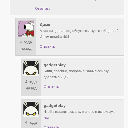
Ответить
Дима
А как ты сделал подобную ссылку в сообщении?
И там ошибка 404
4 года
Ответить
назад
gadgetplay
Блин, спасибо, поправил, забыл ссылку
сделать общей!
4 года
Ответить
назад
gadgetplay
Чтобы вставить ссылку в слово я использую
код
4 года
Ответить