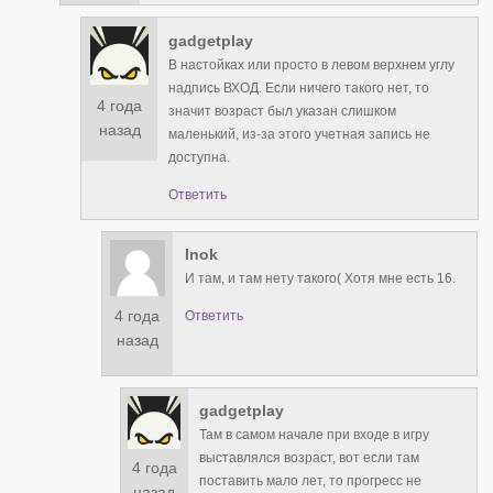
gadgetplay
В настойках или просто в левом верхнем углу
надпись ВХОД. Если ничего такого нет, то
4 года
значит возраст был указан слишком
назад
маленький, из-за этого учетная запись не
доступна.
Ответить
Inok
И там, и там нету такого( Хотя мне есть 16.
4 года
Ответить
назад
gadgetplay
Там в самом начале при входе в игру
выставлялся возраст, вот если там
4 года
поставить мало лет, то прогресс не
назад