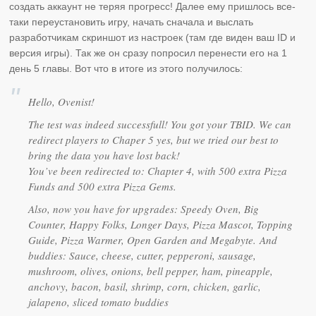
создать аккаунт не теряя прогресс! Далее ему пришлось все-
таки переустановить игру, начать сначала и выслать
разработчикам скриншот из настроек (там где виден ваш ID и
версия игры). Так же он сразу попросил перенести его на 1
день 5 главы. Вот что в итоге из этого получилось:
Hello, Ovenist!
The test was indeed successfull! You got your TBID. We can
redirect players to Chaper 5 yes, but we tried our best to
bring the data you have lost back!
You’ve been redirected to: Chapter 4, with 500 extra Pizza
Funds and 500 extra Pizza Gems.
Also, now you have for upgrades: Speedy Oven, Big
Counter, Happy Folks, Longer Days, Pizza Mascot, Topping
Guide, Pizza Warmer, Open Garden and Megabyte. And
buddies: Sauce, cheese, cutter, pepperoni, sausage,
mushroom, olives, onions, bell pepper, ham, pineapple,
anchovy, bacon, basil, shrimp, corn, chicken, garlic,
jalapeno, sliced tomato buddies