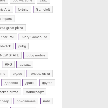
bile
cod warzone
DMZ
nic Arts
fortnite
Gameloft
n impact
zza great pizza
 Star Rail
Kiary Games Ltd
nd-click
pubg
 NEW STATE
pubg mobile
RPG
аркада
тно
видео
головоломки
деревня
драки
другое
вская битва
майнкрафт
плеер
обновление
пабг