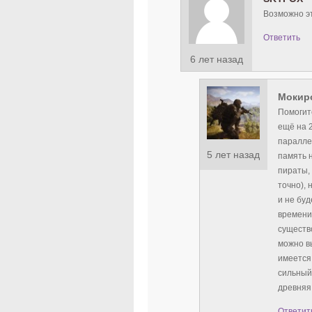
Возможно эт
Ответить
6 лет назад
Мокир
Помогите
ещё на 2
паралле
5 лет назад
память н
пираты,
точно),
и не буд
времени
существ
можно вы
имеется
сильный
древняя.
Ответит