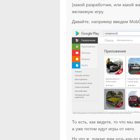
(какой разработчик, или какой ж
желаемую игру.
Давайте, например введем Mob
То есть, как видите, то что мы 
а уже потом идут игры от него.
Ну что ж, думаю вам хоть как-то 