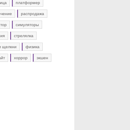
ица
платформер
ючение
распродажа
тор
симуляторы
гия
стрелялка
и щелкни
физика
айт
хоррор
экшен