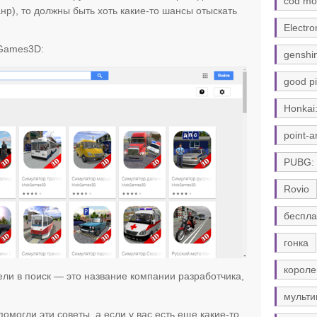
cod mo
анр), то должны быть хоть какие-то шансы отыскать
Electro
Games3D:
genshi
good pi
Honkai:
point-a
PUBG:
Rovio
беспла
гонка
короле
ввели в поиск — это название компании разработчика,
мульти
помогли эти советы, а если у вас есть еще какие-то