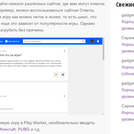
Свежи
йти немало различных сайтов, где вам могут помочь
пример, можно воспользоваться сайтом Ответы
gadget
 игру как можно четче и яснее, то есть шанс, что
Хорош
и еще это зависит от популярности игры. Однако
уровн
нагрубить без причины.
Сереж
Хорош
уровн
gadget
Хорош
(обно
gadget
Хорош
уровн
Сереж
Хорош
уровн
мую игру в Play Market, необязательно вводить
inecraft
,
PUBG
и т.д.