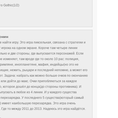
о Gothic(1/2)
онин
 найти игру. Это игра пиксельная, связана с стратегии и
 игрока на одном экране. Короче там четыре линии
льно и две стороны, где выпускается персонажей. Если
е изменяет, там вроде где то около 10 рас: полиция,
 римляне, инопланетяне, мафия, индейцы(но это не
 нищие, нежить, рыцари и последний непомню, а может его
ет. Задача: набрать как можно больше очков по окончанию
 или дойти до макс. Очки припобляються за каждое
о, которое дошёл до конца(до стороны противника). И
пускать в любое из 4 линии. И у каждого существа
 перезарядка. У последнего 5 существа(который самый
) имеет наибольшую перезарядка. Это игра очень
 Где то между 2011 до 2013. Надеюсь это игра найдётся.
ь