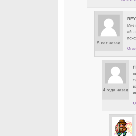
REY
Мне 
айпа
похо
5 лет назад
Отве
f
п
т
в
4 года назад
и
О