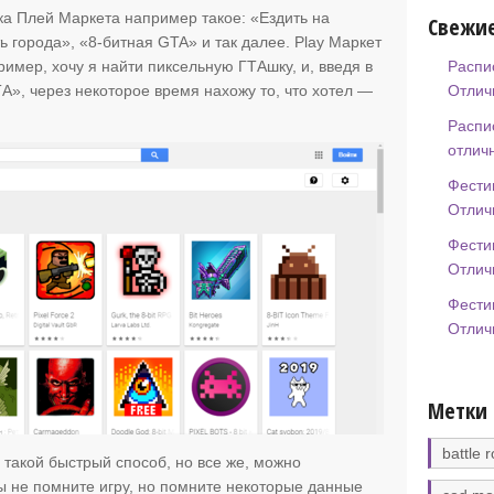
ка Плей Маркета например такое: «Ездить на
Свежие
 города», «8-битная GTA» и так далее. Play Маркет
ример, хочу я найти пиксельную ГТАшку, и, введя в
Распи
ТА», через некоторое время нахожу то, что хотел —
Отлич
Распи
отлич
Фести
Отлич
Фести
Отлич
Фести
Отлич
Метки
battle r
 такой быстрый способ, но все же, можно
вы не помните игру, но помните некоторые данные