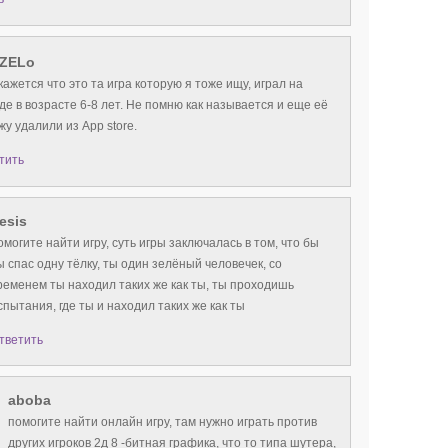
ZELo
кажется что это та игра которую я тоже ищу, играл на
де в возрасте 6-8 лет. Не помню как называется и еще её
жу удалили из App store.
тить
lesis
омогите найти игру, суть игры заключалась в том, что бы
ы спас одну тёлку, ты один зелёный человечек, со
ременем ты находил таких же как ты, ты проходишь
спытания, где ты и находил таких же как ты
тветить
aboba
помогите найти онлайн игру, там нужно играть против
других игроков 2д 8 -битная графика, что то типа шутера,