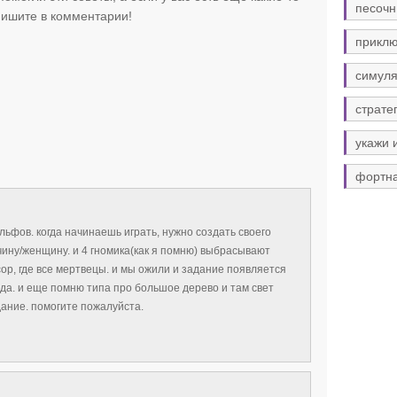
песочн
 пишите в комментарии!
прикл
симуля
страте
укажи 
фортн
льфов. когда начинаешь играть, нужно создать своего
ину/женщину. и 4 гномика(как я помню) выбрасывают
ор, где все мертвецы. и мы ожили и задание появляется
да. и еще помню типа про большое дерево и там свет
дание. помогите пожалуйста.