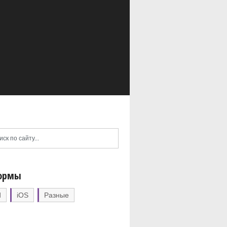
ормы
d
iOS
Разные