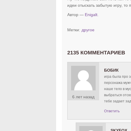
идеи отыскать забытую игру, то
Автор —
Enigalt.
Метки:
другое
2135 КОММЕНТАРИЕВ
БОБИК
игра была про э
персонажа мужч
наше тело в мус
выбраться отсю
6 лет назад
тебе задает за
Ответить
SKYFOX