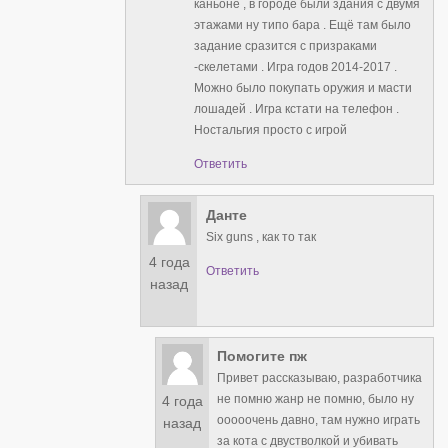
каньоне , в городе были здания с двумя
этажами ну типо бара . Ещё там было
задание сразится с призраками
-скелетами . Игра годов 2014-2017 .
Можно было покупать оружия и масти
лошадей . Игра кстати на телефон .
Ностальгия просто с игрой
Ответить
Данте
Six guns , как то так
4 года
Ответить
назад
Помогите пж
Привет рассказываю, разработчика
не помню жанр не помню, было ну
4 года
ооооочень давно, там нужно играть
назад
за кота с двустволкой и убивать