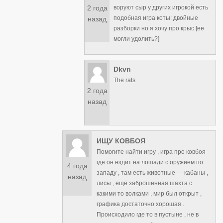
2 года
воруют сыр у других игрокой есть
подобная игра коты: двойные
назад
разборки но я хочу про крыс [ее
могли удолить?]
Dkvn
The rats
2 года
назад
ИЩУ КОВБОЯ
Помогите найти игру , игра про ковбоя
где он ездит на лошади с оружием по
4 года
западу , там есть животные — кабаны ,
назад
лисы , ещё заброшенная шахта с
какими то волками , мир был открыт ,
графика достаточно хорошая .
Происходило где то в пустыне , не в