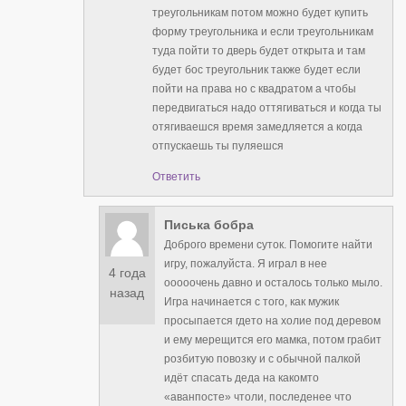
треугольникам потом можно будет купить
форму треугольника и если треугольникам
туда пойти то дверь будет открыта и там
будет бос треугольник также будет если
пойти на права но с квадратом а чтобы
передвигаться надо оттягиваться и когда ты
отягиваешся время замедляется а когда
отпускаешь ты пуляешся
Ответить
Писька бобра
Доброго времени суток. Помогите найти
игру, пожалуйста. Я играл в нее
4 года
ооооочень давно и осталось только мыло.
назад
Игра начинается с того, как мужик
просыпается гдето на холие под деревом
и ему мерещится его мамка, потом грабит
розбитую повозку и с обычной палкой
идёт спасать деда на какомто
«аванпосте» чтоли, последенее что