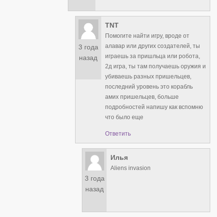
TNT
Помогите найти игру, вроде от
алавар или других создателей, ты
3 года
играешь за пришльца или робота,
назад
2д игра, ты там получаешь оружия и
убиваешь разных пришельцев,
последний уровень это корабль
амих пришельцев, больше
подробностей напишу как вспомню
что было еще
Ответить
Илья
Aliens invasion
3 года
назад