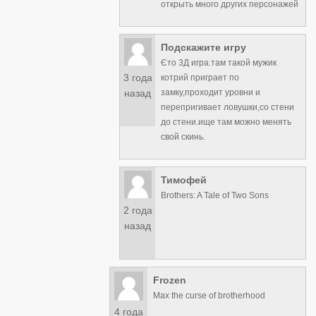
открыть много других персонажей
Подскажите игру
Єто 3Д игра.там такой мужик
3 года
котрий приграет по
замку,проходит уровни и
назад
перепригивает ловушки,со стени
до стени.ище там можно менять
свой скинь.
Тимофей
Brothers: A Tale of Two Sons
2 года
назад
Frozen
Max the curse of brotherhood
4 года