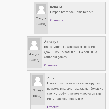
koka13
Скорее всего это Dome Keeper
2 года
Ответить
назад
Аспарух
На пк? Играл на windows xp, но комп
сдох… Эхх ностальгия… Но поищи на
4 года
сайте old games
назад
Ответить
Zhbr
Нужна помощь не могу найти игру там
помоему в начале показывают большую
3 года
стену с графити потом история он там
назад
мог управлять песком и тд
Ответить