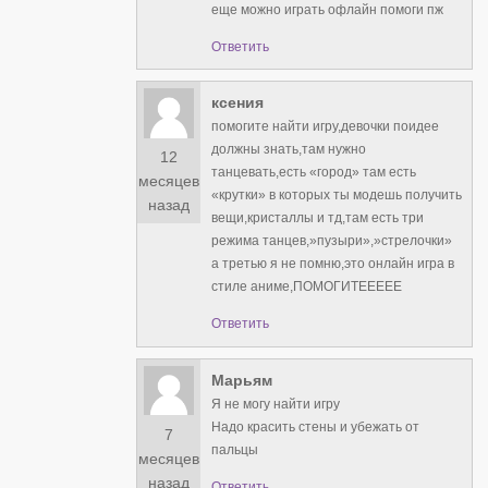
еще можно играть офлайн помоги пж
Ответить
ксения
помогите найти игру,девочки поидее
должны знать,там нужно
12
танцевать,есть «город» там есть
месяцев
«крутки» в которых ты модешь получить
назад
вещи,кристаллы и тд,там есть три
режима танцев,»пузыри»,»стрелочки»
а третью я не помню,это онлайн игра в
стиле аниме,ПОМОГИТЕЕЕЕЕ
Ответить
Марьям
Я не могу найти игру
Надо красить стены и убежать от
7
пальцы
месяцев
назад
Ответить