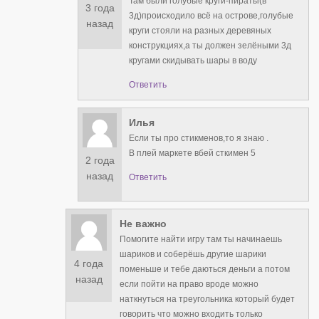
Там были голубые круги-пираты(в
3 года
3д)происходило всë на острове,голубые
назад
круги стояли на разных деревяных
конструкциях,а ты должен зелëными 3д
кругами скидывать шары в воду
Ответить
Илья
Если ты про стикменов,то я знаю .
В плей маркете вбей сткимен 5
2 года
назад
Ответить
Не важно
Помогите найти игру там ты начинаешь
шариков и соберёшь другие шарики
4 года
поменьше и тебе даються деньги а потом
назад
если пойти на право вроде можно
наткнуться на треугольника который будет
говорить что можно входить только