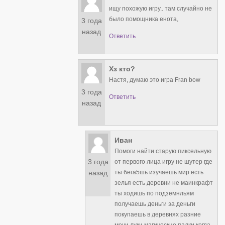
ищу похожую игру.. там случайно не
было помощника енота,
3 года
назад
Ответить
Хз кто?
Настя, думаю это игра Fran bow
3 года
Ответить
назад
Иван
Помоги найти старую пиксельную
3 года
от первого лица игру не шутер где
ты бега5шь изучаешь мир есть
назад
зелья есть деревни не маинкрафт
ты ходишь по подземнльям
получаешь деньги за деньги
покупаешь в деревнях разние
мечи луки магические палки когда