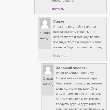
поможете найти
Ответить
Силач
Я тоже не могу найти там игра
пиксельных котик приплыл на
4 года
остров спорта и там надо пройти
назад
все виды спорта и получить свитки
а в конце будет розовый листопад
Ответить
Хороший человек
Ребят помогите найти игру.
3 года
Короче там на аватарке игры
было какое то молоко на желтом
назад
фоне со злыми глазами. Суть
игры я прям вот точно не помню,
но там типо надо было ставить
продукты друг на друга какие то
типо лопались(раздавливались) а