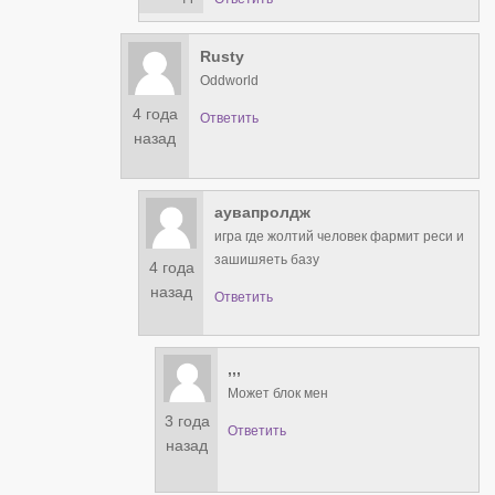
Rusty
Oddworld
4 года
Ответить
назад
аувапролдж
игра где жолтий человек фармит реси и
зашишяеть базу
4 года
назад
Ответить
,,,
Может блок мен
3 года
Ответить
назад