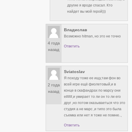
другие я вроде спасал. Кто
найдет вы мой герой)))
Владислав
Возможно hitman, но это не точно
4 года
Ответить
назад
Sviatoslav
Я походу тоже ее ищу,там фон во
всей игре ещё фиолетовый,и в
2 года
конце в скафандрах по марсу они
назад
е###,и умирает то ли он то ли его
друг ,но потом оказываеться что это
студия а не марс ,и типо это была
съемка или нет я тоже не помню..,
Ответить