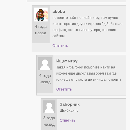
aboba
помогите найти онлайн игру, там нужно
играть против других игроков 2д 8 -битная
4 года
графика, что то типа шутера, со своим
назад
сайтом
Ответить
Ищет игру
Такая игра гонки помогите найти на
иконке еще двухглавый орел там где
4 года
гоняешь от старта до виниша помогитт
назад
Ответить
Заборчик
Шкибидипс
3 года
Ответить
назад