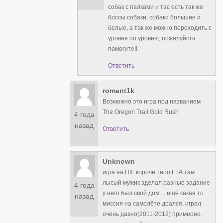
собак с палками и тас есть так же
боссы собаки, собаки большие и
белые, а так же можно переходить с
уровня по уровню, пожалуйста
помогите!!
Ответить
romant1k
Возможно это игра под названием
The Oregon Trail Gold Rush
4 года
назад
Ответить
Unknown
игра на ПК. короче типо ГТА там
лысый мужик зделал разные задание
4 года
у него был свой дом… ещё какая то
назад
миссия на самолёте дрался. играл
очень давно(2011-2012) примерно.