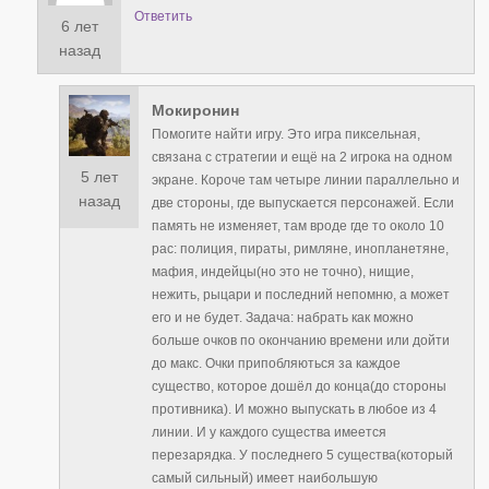
Ответить
6 лет
назад
Мокиронин
Помогите найти игру. Это игра пиксельная,
связана с стратегии и ещё на 2 игрока на одном
5 лет
экране. Короче там четыре линии параллельно и
назад
две стороны, где выпускается персонажей. Если
память не изменяет, там вроде где то около 10
рас: полиция, пираты, римляне, инопланетяне,
мафия, индейцы(но это не точно), нищие,
нежить, рыцари и последний непомню, а может
его и не будет. Задача: набрать как можно
больше очков по окончанию времени или дойти
до макс. Очки припобляються за каждое
существо, которое дошёл до конца(до стороны
противника). И можно выпускать в любое из 4
линии. И у каждого существа имеется
перезарядка. У последнего 5 существа(который
самый сильный) имеет наибольшую