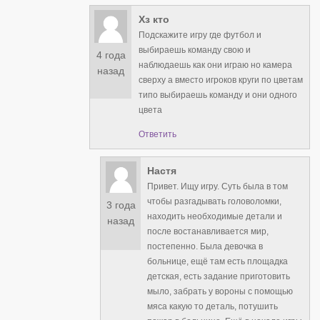
Хз кто
Подскажите игру где футбол и
выбираешь команду свою и
4 года
наблюдаешь как они играю но камера
назад
сверху а вместо игроков круги по цветам
типо выбираешь команду и они одного
цвета
Ответить
Настя
Привет. Ищу игру. Суть была в том
чтобы разгадывать головоломки,
3 года
находить необходимые детали и
назад
после востанавливается мир,
постепенно. Была девочка в
больнице, ещё там есть площадка
детская, есть задание приготовить
мыло, забрать у вороны с помощью
мяса какую то деталь, потушить