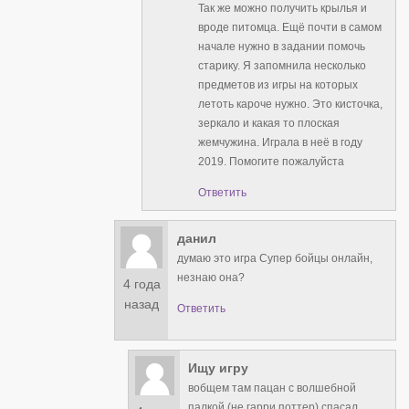
Так же можно получить крылья и
вроде питомца. Ещё почти в самом
начале нужно в задании помочь
старику. Я запомнила несколько
предметов из игры на которых
летоть кароче нужно. Это кисточка,
зеркало и какая то плоская
жемчужина. Играла в неё в году
2019. Помогите пожалуйста
Ответить
данил
думаю это игра Супер бойцы онлайн,
незнаю она?
4 года
назад
Ответить
Ищу игру
вобщем там пацан с волшебной
палкой (не гарри поттер) спасал