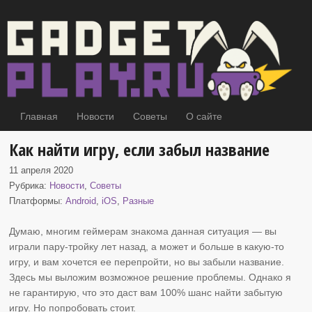
Главная
Новости
Советы
О сайте
Как найти игру, если забыл название
11 апреля 2020
Рубрика:
Новости
,
Советы
Платформы:
Android
,
iOS
,
Разные
Думаю, многим геймерам знакома данная ситуация
— вы
играли пару-тройку лет назад, а может и больше в какую-то
игру, и вам хочется ее перепройти, но вы забыли название.
Здесь мы выложим возможное решение проблемы. Однако я
не гарантирую, что это даст вам 100% шанс найти забытую
игру. Но попробовать стоит.