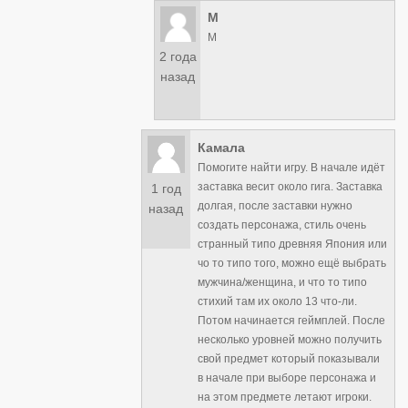
M
M
2 года
назад
Камала
Помогите найти игру. В начале идёт
заставка весит около гига. Заставка
1 год
долгая, после заставки нужно
назад
создать персонажа, стиль очень
странный типо древняя Япония или
чо то типо того, можно ещё выбрать
мужчина/женщина, и что то типо
стихий там их около 13 что-ли.
Потом начинается геймплей. После
несколько уровней можно получить
свой предмет который показывали
в начале при выборе персонажа и
на этом предмете летают игроки.