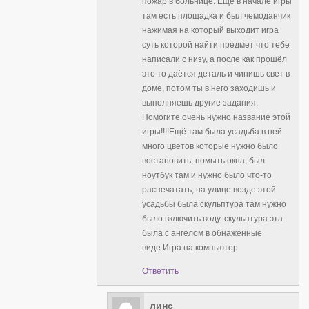
пожар в больнице. Ещё в начале игры
там есть площадка и был чемоданчик
нажимая на который выходит игра
суть которой найти предмет что тебе
написали с низу, а после как прошёл
это то даётся деталь и чинишь свет в
доме, потом ты в него заходишь и
выполняешь другие задания.
Помогите очень нужно название этой
игры!!!!Ещё там была усадьба в ней
много цветов которые нужно было
востановить, помыть окна, был
ноутбук там и нужно было что-то
распечатать, на улице возде этой
усадьбы была скульптура там нужно
было включить воду. скульптура эта
была с ангелом в обнажённые
виде.Игра на компьютер
Ответить
линс