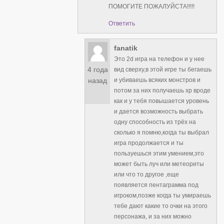
ПОМОГИТЕ ПОЖАЛУЙСТА!!!!!
Ответить
fanatik
Это 2d игра на телефон и у нее
4 года
вид сверху,в этой игре ты бегаешь
и убиваешь всяких монстров и
назад
потом за них получаешь xp вроде
как и у тебя повышается уровень
и дается возможность выбрать
одну способность из трёх на
сколько я помню,когда ты выбрал
игра продолжается и ты
пользуешься этим умением,это
может быть луч или метеориты
или что то другое ,еще
появляется пентаграмма под
игроком,позже когда ты умираешь
тебе дают какие то очки на этого
персонажа, и за них можно