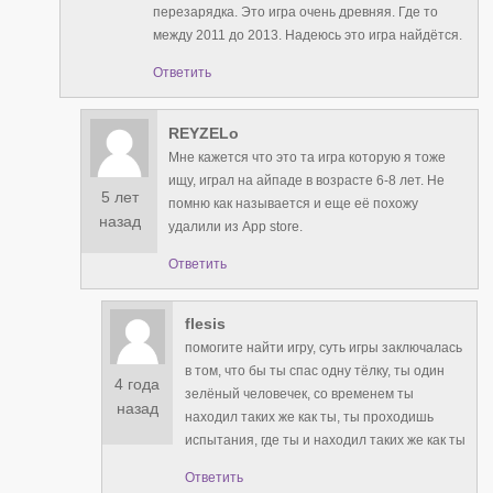
перезарядка. Это игра очень древняя. Где то
между 2011 до 2013. Надеюсь это игра найдётся.
Ответить
REYZELo
Мне кажется что это та игра которую я тоже
ищу, играл на айпаде в возрасте 6-8 лет. Не
5 лет
помню как называется и еще её похожу
назад
удалили из App store.
Ответить
flesis
помогите найти игру, суть игры заключалась
в том, что бы ты спас одну тёлку, ты один
4 года
зелёный человечек, со временем ты
назад
находил таких же как ты, ты проходишь
испытания, где ты и находил таких же как ты
Ответить