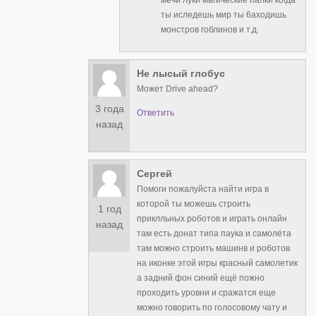
ты иследешь мир ты 6аходишь
монстров гоблинов и т.д.
Не лысый глобус
Может Drive ahead?
3 года
Ответить
назад
Сергей
Помоги пожалуйста найти игра в
которой ты можешь строить
1 год
приклльных роботов и играть онлайн
назад
там есть донат типа паука и самолёта
там можно строить машинв и роботов
на иконке этой игры красный самолетик
а задний фон синий ещё пожно
проходить уровни и сражатся еще
можно говорить по голосовому чату и