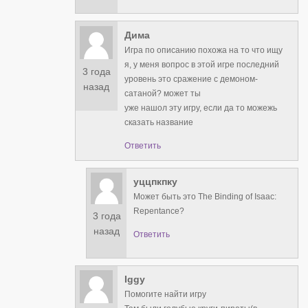
Дима
Игра по описанию похожа на то что ищу
я, у меня вопрос в этой игре последний
3 года
уровень это сражение с демоном-
назад
сатаной? может ты
уже нашол эту игру, если да то можежь
сказать название
Ответить
уццпкпку
Может быть это The Binding of Isaac:
Repentance?
3 года
назад
Ответить
Iggy
Помогите найти игру