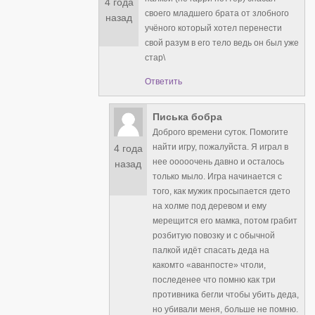
4 года
своего младшего брата от злобного
назад
учёного который хотел перенести
свой разум в его тело ведь он был уже
стар\
Ответить
Писька бобра
Доброго времени суток. Помогите
найти игру, пожалуйста. Я играл в
4 года
нее ооооочень давно и осталось
назад
только мыло. Игра начинается с
того, как мужик просыпается гдето
на холме под деревом и ему
мерещится его мамка, потом грабит
розбитую повозку и с обычной
палкой идёт спасать деда на
какомто «аванпосте» чтоли,
последенее что помню как три
противника бегли чтобы убить деда,
но убивали меня, больше не помню.