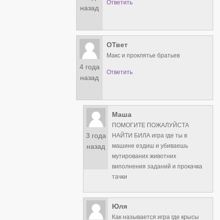
Ответить
назад
ОТвет
Макс и проклятье братьев
4 года
Ответить
назад
Маша
ПОМОГИТЕ ПОЖАЛУЙСТА
3 года
НАЙТИ БИЛА игра где ты в
машине ездиш и убиваешь
назад
мутированих животних
виполнения заданий и прокачка
тачки
Юля
Как называется игра где крысы