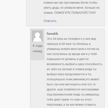
помню как три противника бегли чтобы
убить деда, но убивали меня, больше не
помню. ПОМОГИТЕ ПОЖАЛУЙСТА!!!!!
Ответить
fanatik
Это 2d игра на телефон и у нее вид
сверху,в этой игре ты бегаешь и
4 года
убиваешь всяких монстров и потом за
назад
них получаешь xp вроде как и у тебя
повышается уровень и дается
возможность выбрать одну способность
из трёх на сколько я помню,когда ты
выбрал игра продолжается и ты
пользуешься этим умением,это может
быть луч или метеориты или что то
другое ,еще появляется пентаграмма
под игроком,позже когда ты умираешь
тебе дают какие то очки на этого
персонажа, и за них можно открыть