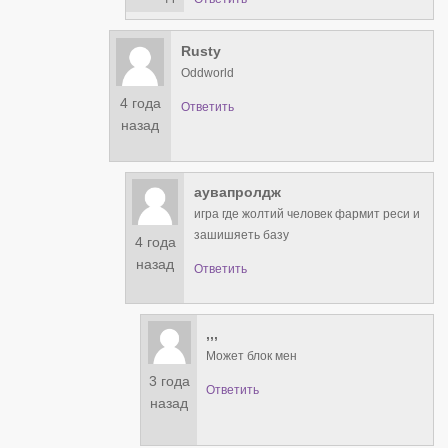
Rusty
Oddworld
4 года
Ответить
назад
аувапролдж
игра где жолтий человек фармит реси и
зашишяеть базу
4 года
назад
Ответить
,,,
Может блок мен
3 года
Ответить
назад