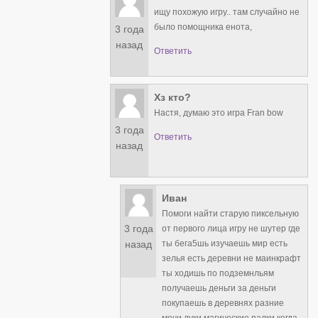
ищу похожую игру.. там случайно не
было помощника енота,
3 года
назад
Ответить
Хз кто?
Настя, думаю это игра Fran bow
3 года
Ответить
назад
Иван
Помоги найти старую пиксельную
3 года
от первого лица игру не шутер где
ты бега5шь изучаешь мир есть
назад
зелья есть деревни не маинкрафт
ты ходишь по подземнльям
получаешь деньги за деньги
покупаешь в деревнях разние
мечи луки магические палки когда