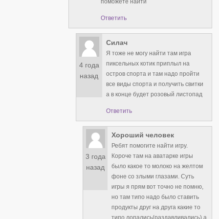
поможете найти
Ответить
Силач
Я тоже не могу найти там игра
пиксельных котик приплыл на
4 года
остров спорта и там надо пройти
назад
все виды спорта и получить свитки
а в конце будет розовый листопад
Ответить
Хороший человек
Ребят помогите найти игру.
3 года
Короче там на аватарке игры
было какое то молоко на желтом
назад
фоне со злыми глазами. Суть
игры я прям вот точно не помню,
но там типо надо было ставить
продукты друг на друга какие то
типо лопались(раздавливались) а