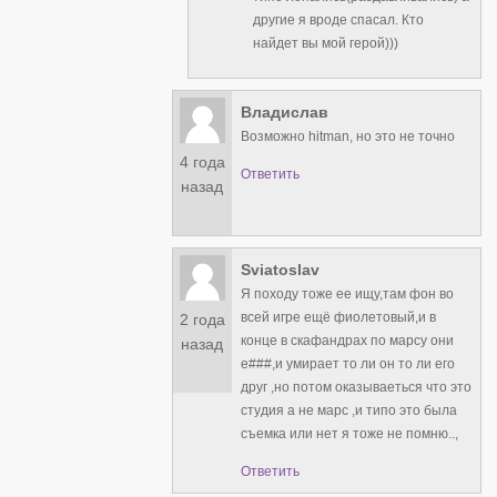
другие я вроде спасал. Кто
найдет вы мой герой)))
Владислав
Возможно hitman, но это не точно
4 года
Ответить
назад
Sviatoslav
Я походу тоже ее ищу,там фон во
всей игре ещё фиолетовый,и в
2 года
конце в скафандрах по марсу они
назад
е###,и умирает то ли он то ли его
друг ,но потом оказываеться что это
студия а не марс ,и типо это была
съемка или нет я тоже не помню..,
Ответить