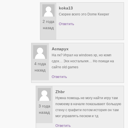
koka13
Скорее всего это Dome Keeper
2 года
Ответить
назад
Аспарух
На пк? Играл на windows xp, но комп
сдох… Эхх ностальгия… Но поищи на
4 года
сайте old games
назад
Ответить
Zhbr
Нужна помощь не могу найти игру там
помоему в начале показывают большую
3 года
стену с графити потом история он там
назад
мог управлять песком и тд
Ответить