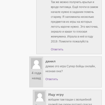
Так же можно получить крылья и
вроде питомца. Ещё почти в самом
начале нужно в задании помочь
старику. Я запомнила несколько
предметов из игры на которых
летоть кароче нужно. Это кисточка,
зеркало и какая то плоская
жемчужина. Играла в неё в году
2019. Помогите пожалуйста
Ответить
данил
думаю это игра Супер бойцы онлайн,
незнаю она?
4 года
назад
Ответить
Ищу игру
вобщем там пацан с волшебной
палкой (не гарри поттер) спасал