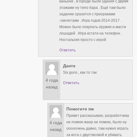
каньоне , в городе были здания с двумя
этажами ну типо бара . Ещё там было
задание сразится с призраками
-скелетами . Игра годов 2014-2017 .
Можно было покупать оружия и масти
лошадей . Игра кстати на телефон .
Ностальгия просто с игрой
Ответить
Данте
Six guns , как то так
4 года
Ответить
назад
Помогите пж
Привет рассказываю, разработчика
не помню жанр не помню, было ну
4 года
ооооочень давно, там нужно играть
назад
за кота с двустволкой и убивать