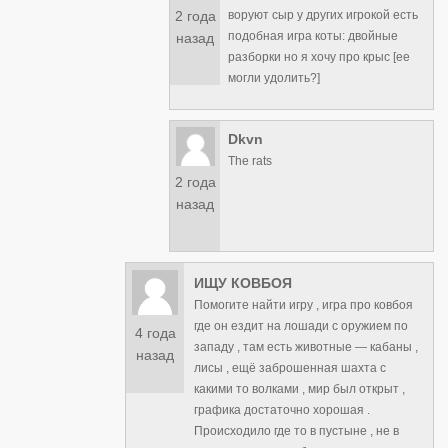
2 года
воруют сыр у других игрокой есть
подобная игра коты: двойные
назад
разборки но я хочу про крыс [ее
могли удолить?]
Dkvn
The rats
2 года
назад
ИЩУ КОВБОЯ
Помогите найти игру , игра про ковбоя
где он ездит на лошади с оружием по
4 года
западу , там есть животные — кабаны ,
назад
лисы , ещё заброшенная шахта с
какими то волками , мир был открыт ,
графика достаточно хорошая .
Происходило где то в пустыне , не в