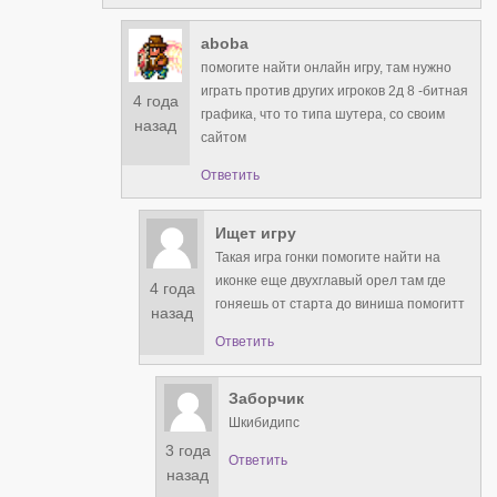
aboba
помогите найти онлайн игру, там нужно
играть против других игроков 2д 8 -битная
4 года
графика, что то типа шутера, со своим
назад
сайтом
Ответить
Ищет игру
Такая игра гонки помогите найти на
иконке еще двухглавый орел там где
4 года
гоняешь от старта до виниша помогитт
назад
Ответить
Заборчик
Шкибидипс
3 года
Ответить
назад