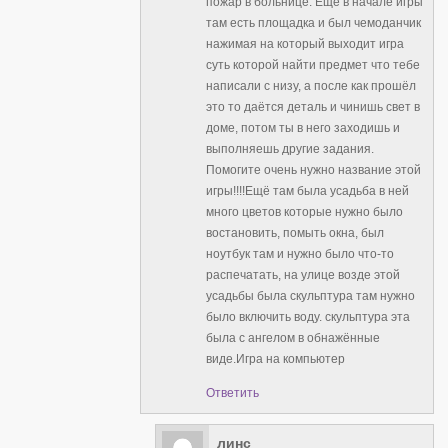
пожар в больнице. Ещё в начале игры
там есть площадка и был чемоданчик
нажимая на который выходит игра
суть которой найти предмет что тебе
написали с низу, а после как прошёл
это то даётся деталь и чинишь свет в
доме, потом ты в него заходишь и
выполняешь другие задания.
Помогите очень нужно название этой
игры!!!!Ещё там была усадьба в ней
много цветов которые нужно было
востановить, помыть окна, был
ноутбук там и нужно было что-то
распечатать, на улице возде этой
усадьбы была скульптура там нужно
было включить воду. скульптура эта
была с ангелом в обнажённые
виде.Игра на компьютер
Ответить
линс