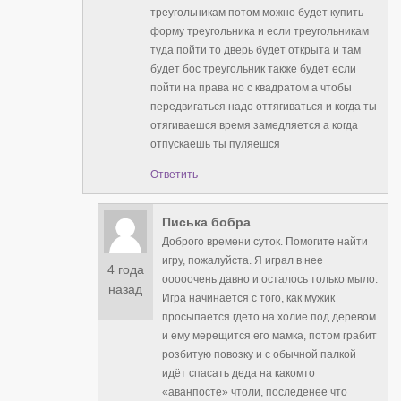
треугольникам потом можно будет купить
форму треугольника и если треугольникам
туда пойти то дверь будет открыта и там
будет бос треугольник также будет если
пойти на права но с квадратом а чтобы
передвигаться надо оттягиваться и когда ты
отягиваешся время замедляется а когда
отпускаешь ты пуляешся
Ответить
Писька бобра
Доброго времени суток. Помогите найти
игру, пожалуйста. Я играл в нее
4 года
ооооочень давно и осталось только мыло.
назад
Игра начинается с того, как мужик
просыпается гдето на холие под деревом
и ему мерещится его мамка, потом грабит
розбитую повозку и с обычной палкой
идёт спасать деда на какомто
«аванпосте» чтоли, последенее что