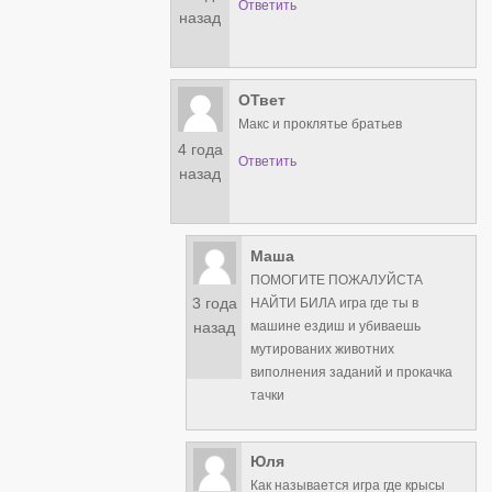
Ответить
назад
ОТвет
Макс и проклятье братьев
4 года
Ответить
назад
Маша
ПОМОГИТЕ ПОЖАЛУЙСТА
3 года
НАЙТИ БИЛА игра где ты в
машине ездиш и убиваешь
назад
мутированих животних
виполнения заданий и прокачка
тачки
Юля
Как называется игра где крысы