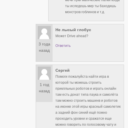
ты иследешь мир ты 6аходишь
монстров гоблинов и т.д.
Не лысый глобус
Может Drive ahead?
3 года
Ответить
назад
Сергей
Помоги пожалуйста найти игра в
которой ты можешь строить
1 год
приклльных роботов и играть онлайн
назад
там есть донат типа паука и самолёта
там можно строить машинв и роботов
на иконке этой игры красный самолетик
а задний фон синий ещё пожно
проходить уровни и сражатся еще
можно говорить по голосовому чату и