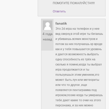
ПОМОГИТЕ ПОЖАЛУЙСТА!!!!!
Ответить
fanatik
Это 2d игра на телефон и у нее
4 года
вид сверху,в этой игре ты бегаешь
и убиваешь всяких монстров и
назад
потом за них получаешь xp вроде
как и у тебя повышается уровень
и дается возможность выбрать
одну способность из трёх на
сколько я помню,когда ты выбрал
игра продолжается и ты
пользуешься этим умением,это
может быть луч или метеориты
или что то другое ,еще
появляется пентаграмма под
игроком,позже когда ты умираешь
тебе дают какие то очки на этого
персонажа, и за них можно