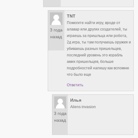
TNT
Помогите найти игру, вроде от
алавар или других создателей, ты
3 года
играешь за пришльца или робота,
назад
2д игра, ты там получаешь оружия и
убиваешь разных пришельцев,
последний уровень это корабль
амих пришельцев, больше
подробностей напишу как вспомню
что было еще
Ответить
Илья
Aliens invasion
3 года
назад