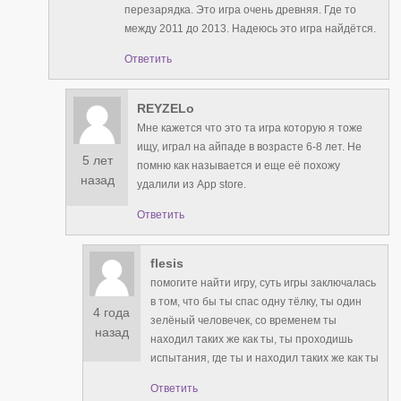
перезарядка. Это игра очень древняя. Где то
между 2011 до 2013. Надеюсь это игра найдётся.
Ответить
REYZELo
Мне кажется что это та игра которую я тоже
ищу, играл на айпаде в возрасте 6-8 лет. Не
5 лет
помню как называется и еще её похожу
назад
удалили из App store.
Ответить
flesis
помогите найти игру, суть игры заключалась
в том, что бы ты спас одну тёлку, ты один
4 года
зелёный человечек, со временем ты
назад
находил таких же как ты, ты проходишь
испытания, где ты и находил таких же как ты
Ответить