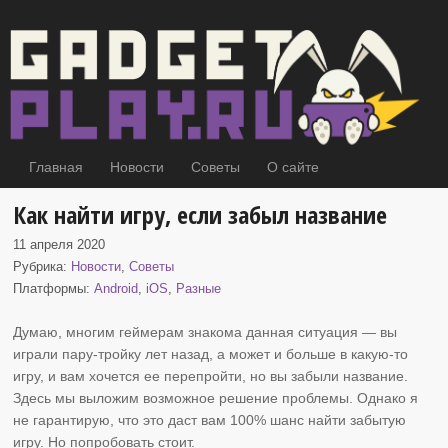
Главная
Новости
Советы
О сайте
Как найти игру, если забыл название
11 апреля 2020
Рубрика:
Новости
,
Советы
Платформы:
Android
,
iOS
,
Разные
Думаю, многим геймерам знакома данная ситуация
— вы
играли пару-тройку лет назад, а может и больше в какую-то
игру, и вам хочется ее перепройти, но вы забыли название.
Здесь мы выложим возможное решение проблемы. Однако я
не гарантирую, что это даст вам 100% шанс найти забытую
игру. Но попробовать стоит.