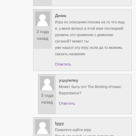
Дима
Игра по описанию похожа на то что ищу
я, у меня вопрос в этой игре последний
3 года
уровень это сражение с демоном-
назад
сатаной? может ты
уже нашол эту игру, если да то можежь
сказать название
Ответить
уццпкпку
Может быть это The Binding of Isaac:
Repentance?
3 года
назад
Ответить
Iggy
Помогите найти игру