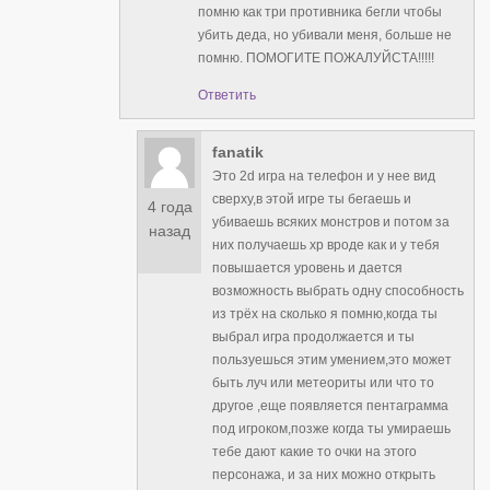
помню как три противника бегли чтобы
убить деда, но убивали меня, больше не
помню. ПОМОГИТЕ ПОЖАЛУЙСТА!!!!!
Ответить
fanatik
Это 2d игра на телефон и у нее вид
сверху,в этой игре ты бегаешь и
4 года
убиваешь всяких монстров и потом за
назад
них получаешь xp вроде как и у тебя
повышается уровень и дается
возможность выбрать одну способность
из трёх на сколько я помню,когда ты
выбрал игра продолжается и ты
пользуешься этим умением,это может
быть луч или метеориты или что то
другое ,еще появляется пентаграмма
под игроком,позже когда ты умираешь
тебе дают какие то очки на этого
персонажа, и за них можно открыть