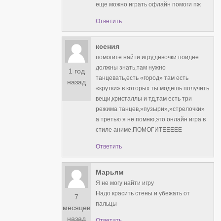
еще можно играть офлайн помоги пж
Ответить
ксения
помогите найти игру,девочки поидее
должны знать,там нужно
1 год
танцевать,есть «город» там есть
назад
«крутки» в которых ты модешь получить
вещи,кристаллы и тд,там есть три
режима танцев,»пузыри»,»стрелочки»
а третью я не помню,это онлайн игра в
стиле аниме,ПОМОГИТЕЕЕЕЕ
Ответить
Марьям
Я не могу найти игру
Надо красить стены и убежать от
7
пальцы
месяцев
назад
Ответить