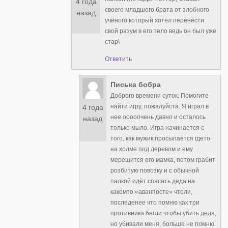
4 года
своего младшего брата от злобного
назад
учёного который хотел перенести
свой разум в его тело ведь он был уже
стар\
Ответить
Писька бобра
Доброго времени суток. Помогите
найти игру, пожалуйста. Я играл в
4 года
нее ооооочень давно и осталось
назад
только мыло. Игра начинается с
того, как мужик просыпается гдето
на холме под деревом и ему
мерещится его мамка, потом грабит
розбитую повозку и с обычной
палкой идёт спасать деда на
какомто «аванпосте» чтоли,
последенее что помню как три
противника бегли чтобы убить деда,
но убивали меня, больше не помню.