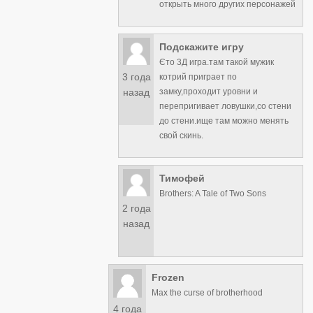
открыть много других персонажей
Подскажите игру
Єто 3Д игра.там такой мужик
3 года
котрий приграет по
замку,проходит уровни и
назад
перепригивает ловушки,со стени
до стени.ище там можно менять
свой скинь.
Тимофей
Brothers: A Tale of Two Sons
2 года
назад
Frozen
Max the curse of brotherhood
4 года