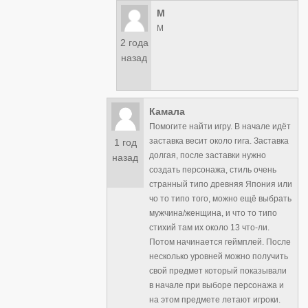
M
M
2 года
назад
Камала
Помогите найти игру. В начале идёт
заставка весит около гига. Заставка
1 год
долгая, после заставки нужно
назад
создать персонажа, стиль очень
странный типо древняя Япония или
чо то типо того, можно ещё выбрать
мужчина/женщина, и что то типо
стихий там их около 13 что-ли.
Потом начинается геймплей. После
несколько уровней можно получить
свой предмет который показывали
в начале при выборе персонажа и
на этом предмете летают игроки.