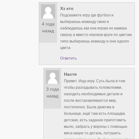
Хз кто
Подскажите игру где футбол и
выбираешь команду свою и
4 года
наблюдаешь как они играю но камера
назад
сверху а вместо игроков круги по цветам
типо выбираешь команду и они одного
цвета
Ответить
Настя
Привет. Ищу игру. Суть была в том
чтобы разгадывать головоломки,
3 года
находить необходимые детали и
назад
после востанавливается мир,
постепенно. Была девочка в
больнице, ещё там есть площадка
детская, есть задание приготовить
мыло, забрать у вороны с помощью
мяса какую то деталь, потушить