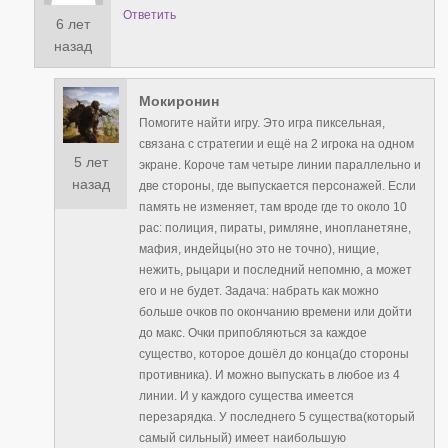
Ответить
6 лет
назад
Мокиронин
Помогите найти игру. Это игра пиксельная,
связана с стратегии и ещё на 2 игрока на одном
5 лет
экране. Короче там четыре линии параллельно и
назад
две стороны, где выпускается персонажей. Если
память не изменяет, там вроде где то около 10
рас: полиция, пираты, римляне, инопланетяне,
мафия, индейцы(но это не точно), нищие,
нежить, рыцари и последний непомню, а может
его и не будет. Задача: набрать как можно
больше очков по окончанию времени или дойти
до макс. Очки припобляються за каждое
существо, которое дошёл до конца(до стороны
противника). И можно выпускать в любое из 4
линии. И у каждого существа имеется
перезарядка. У последнего 5 существа(который
самый сильный) имеет наибольшую