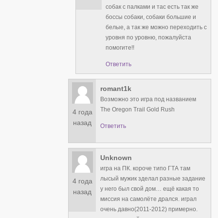
собак с палками и тас есть так же
боссы собаки, собаки большие и
белые, а так же можно переходить с
уровня по уровню, пожалуйста
помогите!!
Ответить
romant1k
Возможно это игра под названием
The Oregon Trail Gold Rush
4 года
назад
Ответить
Unknown
игра на ПК. короче типо ГТА там
лысый мужик зделал разные задание
4 года
у него был свой дом… ещё какая то
назад
миссия на самолёте дрался. играл
очень давно(2011-2012) примерно.