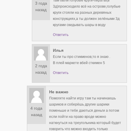
Там были голубые круги-пираты(в
3 года
3д)происходило всë на острове,голубые
назад
круги стояли на разных деревяных
конструкциях,а ты должен зелëными 3д
кругами скидывать шары в воду
Ответить
Илья
Если ты про стикменов,то я знаю .
В плей маркете вбей сткимен 5
2 года
назад
Ответить
Не важно
Помогите найти игру там ты начинаешь
шариков и соберёшь другие шарики
4 года
поменьше и тебе даються деньги а потом
назад
если пойти на право вроде можно
наткнуться на треугольника который будет
говорить что можно входить только