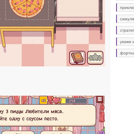
прикл
симуля
страте
укажи 
фортн