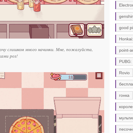
Electro
genshi
good pi
Honkai:
хочу слишком много начинки. Мне, пожалуйста,
point-a
ками роз!
PUBG:
Rovio
беспла
гонка
короле
мульти
песочн