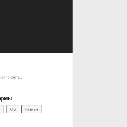
ормы
d
iOS
Разные