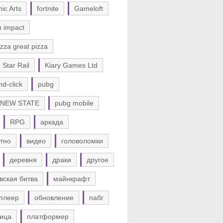
nic Arts
fortnite
Gameloft
n impact
zza great pizza
 Star Rail
Kiary Games Ltd
nd-click
pubg
 NEW STATE
pubg mobile
RPG
аркада
тно
видео
головоломки
деревня
драки
другое
вская битва
майнкрафт
плеер
обновление
пабг
ица
платформер