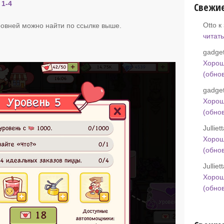
 1-4
Свежи
Otto к
овней можно найти по ссылке выше.
читать
gadget
Хорош
(обно
gadget
Хорош
(обно
Jullie
Хорош
(обно
Jullie
Хорош
(обно