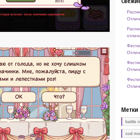
Свежие
Распи
Отлич
Распи
отлич
Фести
Отлич
Фести
Отлич
Фести
Отлич
Метки
battle r
cod mo