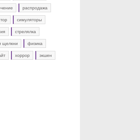
ючение
распродажа
тор
симуляторы
гия
стрелялка
и щелкни
физика
айт
хоррор
экшен