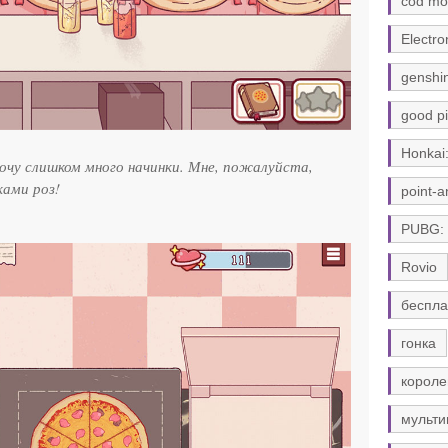
cod mo
Electro
genshi
good pi
Honkai:
хочу слишком много начинки. Мне, пожалуйста,
ками роз!
point-a
PUBG:
Rovio
беспла
гонка
короле
мульти