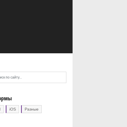
ормы
d
iOS
Разные