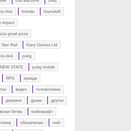
bile
cod warzone
DMZ
nic Arts
fortnite
Gameloft
n impact
zza great pizza
 Star Rail
Kiary Games Ltd
nd-click
pubg
 NEW STATE
pubg mobile
RPG
аркада
тно
видео
головоломки
деревня
драки
другое
вская битва
майнкрафт
плеер
обновление
пабг