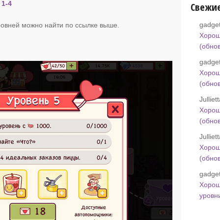
 1-4
Свежи
gadget
овней можно найти по ссылке выше.
Хорош
(обно
gadget
Хорош
(обно
Jullie
Хорош
(обно
Jullie
Хорош
(обно
gadget
Хорош
уровн