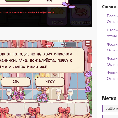
Свежие
Распи
Отлич
Распи
отлич
Фести
Отлич
Фести
Отлич
Фести
Отлич
Метки
battle r