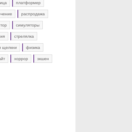
ица
платформер
ючение
распродажа
тор
симуляторы
гия
стрелялка
и щелкни
физика
айт
хоррор
экшен