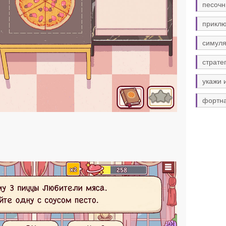
песочн
прикл
симуля
страте
укажи 
фортн