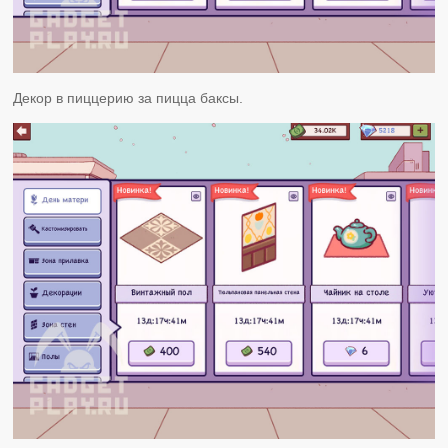
Декор в пиццерию за пицца баксы.