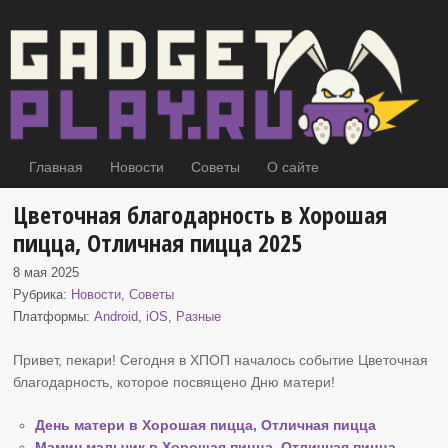
Главная
Новости
Советы
О сайте
Цветочная благодарность в Хорошая
пицца, Отличная пицца 2025
8 мая 2025
Рубрика:
Новости
,
Советы
Платформы:
Android
,
iOS
,
Разные
Привет, пекари! Сегодня в ХПОП началось событие Цветочная
благодарность, которое посвящено Дню матери
!
День матери в Хорошая пицца, Отличная пицца
Мамин мальчик в Хорошая пицца, Отличная пицца