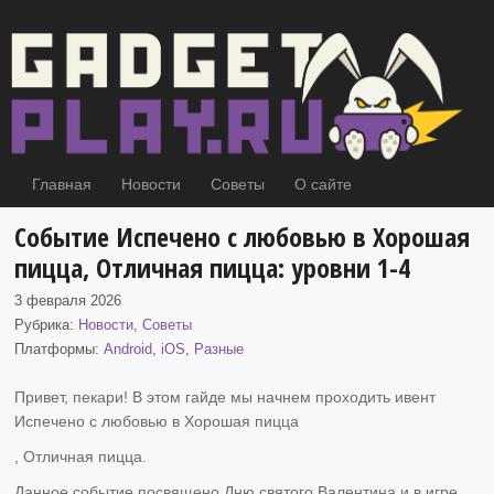
Главная
Новости
Советы
О сайте
Событие Испечено с любовью в Хорошая
пицца, Отличная пицца: уровни 1-4
3 февраля 2026
Рубрика:
Новости
,
Советы
Платформы:
Android
,
iOS
,
Разные
Привет, пекари! В этом гайде мы начнем проходить ивент
Испечено с любовью в Хорошая пицца
, Отличная пицца.
Данное событие посвящено Дню святого Валентина и в игре