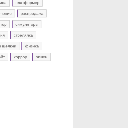
ица
платформер
ючение
распродажа
тор
симуляторы
гия
стрелялка
и щелкни
физика
айт
хоррор
экшен