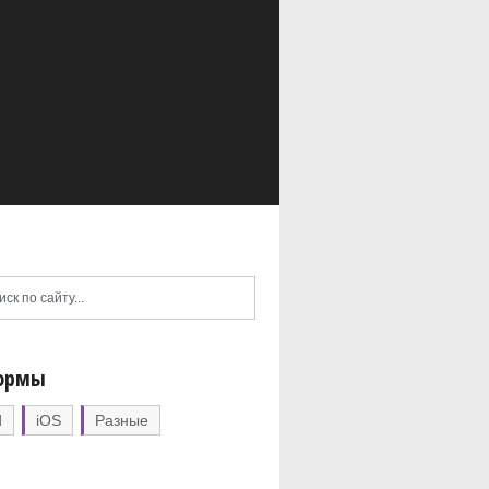
ормы
d
iOS
Разные