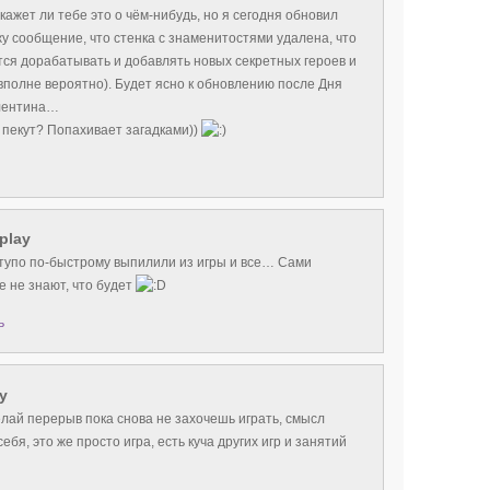
скажет ли тебе это о чём-нибудь, но я сегодня обновил
у сообщение, что стенка с знаменитостями удалена, что
ся дорабатывать и добавлять новых секретных героев и
 вполне вероятно). Будет ясно к обновлению после Дня
лентина…
 пекут? Попахивает загадками))
play
 тупо по-быстрому выпилили из игры и все… Сами
е не знают, что будет
ь
y
лай перерыв пока снова не захочешь играть, смысл
ебя, это же просто игра, есть куча других игр и занятий