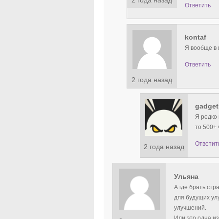
Ответить
kontaf
Я вообще в 
Ответить
2 года назад
gadget
Я редко 
то 500+ 
Ответит
2 года назад
Ульяна
А где брать стр
для будущих ул
улучшений.
Или это одна из