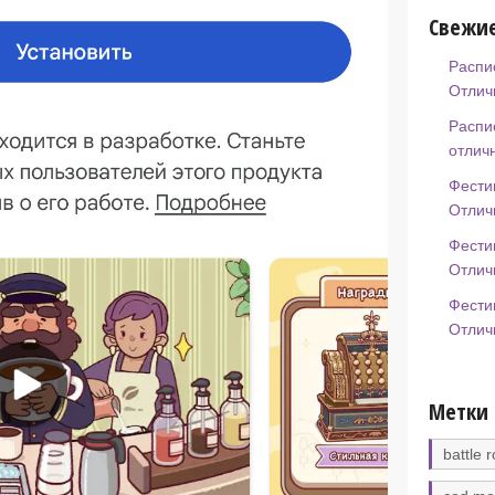
Свежие
Распи
Отлич
Распи
отлич
Фести
Отлич
Фести
Отлич
Фести
Отлич
Метки
battle r