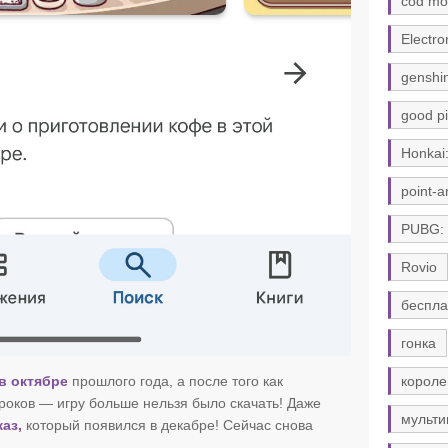
cod mo
Electro
genshi
good pi
Honkai:
point-a
PUBG:
Rovio
беспла
гонка
в октябре
прошлого года, а после того как
короле
роков — игру больше нельзя было скачать! Даже
мульти
аз,
который появился в декабре! Сейчас снова