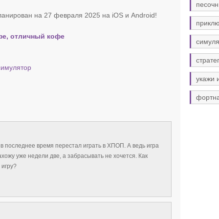
песочн
анирован на 27 февраля 2025 на iOS и Android!
прикл
фе, отличный кофе
симуля
страте
симулятор
укажи 
фортн
в последнее время перестал играть в ХПОП. А ведь игра
хожу уже недели две, а забрасывать не хочется. Как
 игру?