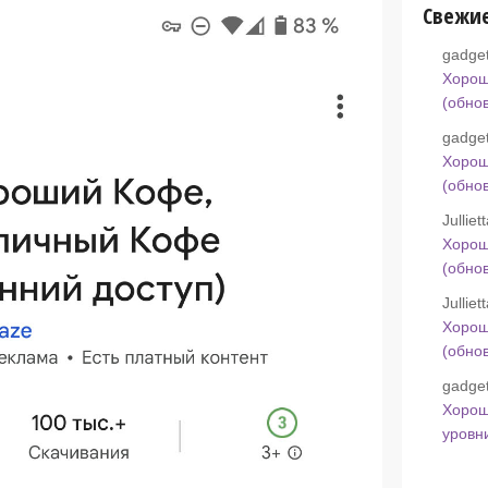
Свежи
gadget
Хорош
(обно
gadget
Хорош
(обно
Jullie
Хорош
(обно
Jullie
Хорош
(обно
gadget
Хорош
уровн