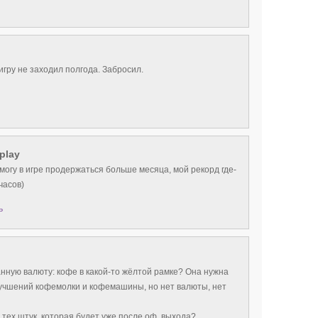
игру не заходил полгода. Забросил.
play
могу в игре продержаться больше месяца, мой рекорд где-
часов)
ь
анную валюту: кофе в какой-то жёлтой рамке? Она нужна
учшений кофемолки и кофемашины, но нет валюты, нет
 тех штук, которая будет уже после оф. выхода?