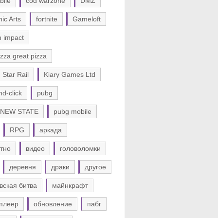
bile
cod warzone
DMZ
nic Arts
fortnite
Gameloft
n impact
zza great pizza
 Star Rail
Kiary Games Ltd
nd-click
pubg
 NEW STATE
pubg mobile
RPG
аркада
тно
видео
головоломки
деревня
драки
другое
вская битва
майнкрафт
плеер
обновление
пабг