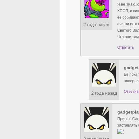
Я не знаю, 
ХПОП, и виж
её собирают
ачивки (что
2 года назад
Святого Ва
Что они там
Ответить
gadget
Ее пока
наверно
Ответит
2 года назад
gadgetpla
Привет! Сде
заставлять с
2 года назад