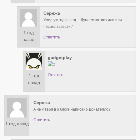
Сережа
Умер уж год назад… Думаем котика или или
песика завести:/
1 год
Ответить
назад
gadgetplay
Ответить
1 год
назад
Сережа
А че у тебя в о блоге написано Донателло?
Ответить
1 год назад