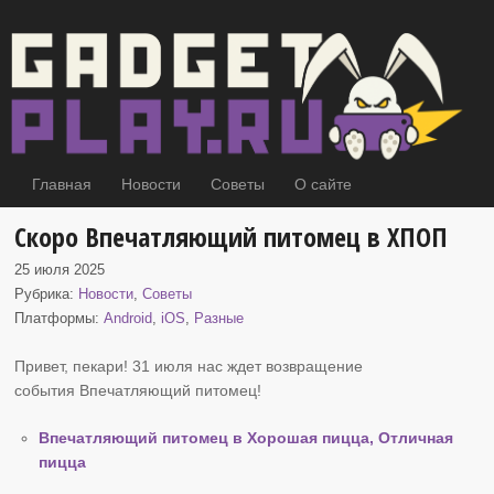
Главная
Новости
Советы
О сайте
Скоро Впечатляющий питомец в ХПОП
25 июля 2025
Рубрика:
Новости
,
Советы
Платформы:
Android
,
iOS
,
Разные
Привет, пекари! 31 июля нас ждет возвращение
события Впечатляющий питомец
!
Впечатляющий питомец в Хорошая пицца, Отличная
пицца