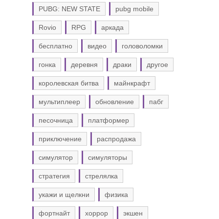
PUBG: NEW STATE
pubg mobile
Rovio
RPG
аркада
бесплатно
видео
головоломки
гонка
деревня
драки
другое
королевская битва
майнкрафт
мультиплеер
обновление
пабг
песочница
платформер
приключение
распродажа
симулятор
симуляторы
стратегия
стрелялка
укажи и щелкни
физика
фортнайт
хоррор
экшен