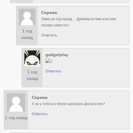
Сережа
Умер уж год назад… Думаем котика или или
песика завести:/
1 год
Ответить
назад
gadgetplay
Ответить
1 год
назад
Сережа
А че у тебя в о блоге написано Донателло?
Ответить
1 год назад