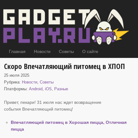
Главная
Новости
Советы
О сайте
Скоро Впечатляющий питомец в ХПОП
25 июля 2025
Рубрика:
Новости
,
Советы
Платформы:
Android
,
iOS
,
Разные
Привет, пекари! 31 июля нас ждет возвращение
события Впечатляющий питомец
!
Впечатляющий питомец в Хорошая пицца, Отличная
пицца