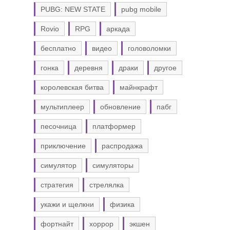
PUBG: NEW STATE
pubg mobile
Rovio
RPG
аркада
бесплатно
видео
головоломки
гонка
деревня
драки
другое
королевская битва
майнкрафт
мультиплеер
обновление
пабг
песочница
платформер
приключение
распродажа
симулятор
симуляторы
стратегия
стрелялка
укажи и щелкни
физика
фортнайт
хоррор
экшен