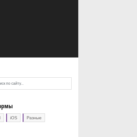
ормы
d
iOS
Разные