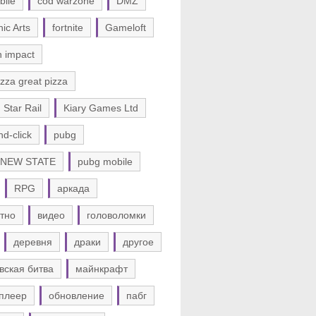
bile
cod warzone
DMZ
nic Arts
fortnite
Gameloft
n impact
zza great pizza
 Star Rail
Kiary Games Ltd
nd-click
pubg
 NEW STATE
pubg mobile
RPG
аркада
тно
видео
головоломки
деревня
драки
другое
вская битва
майнкрафт
плеер
обновление
пабг