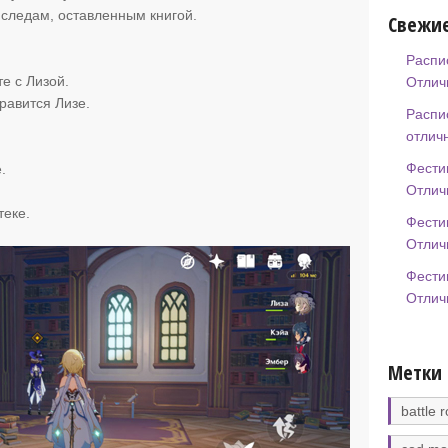
следам, оставленным книгой.
Свежие
Распи
е с Лизой.
Отлич
равится Лизе.
Распи
отлич
Фести
.
Отлич
теке.
Фести
Отлич
Фести
Отлич
Метки
battle r