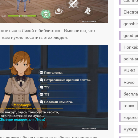
cod mo
Electro
genshi
етиться с Лизой в библиотеке. Выяснится, что
good pi
и нам нужно посетить этих людей.
Honkai:
point-a
PUBG:
Rovio
беспла
гонка
короле
мульти
мы должны будем сначала выбрать подарок для