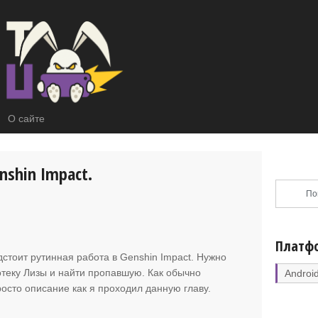
О сайте
nshin Impact.
Платф
дстоит рутинная работа в Genshin Impact. Нужно
иотеку Лизы и найти пропавшую. Как обычно
Androi
росто описание как я проходил данную главу.