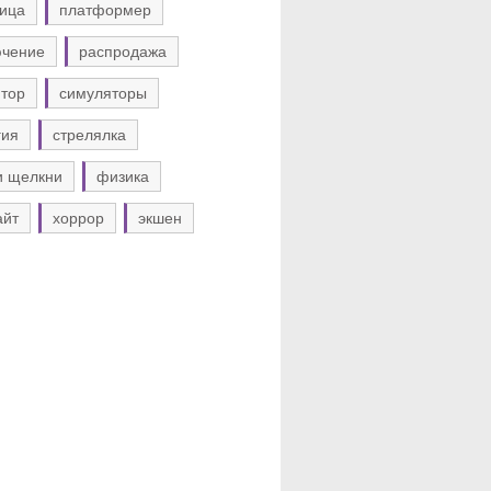
ица
платформер
ючение
распродажа
тор
симуляторы
гия
стрелялка
и щелкни
физика
айт
хоррор
экшен