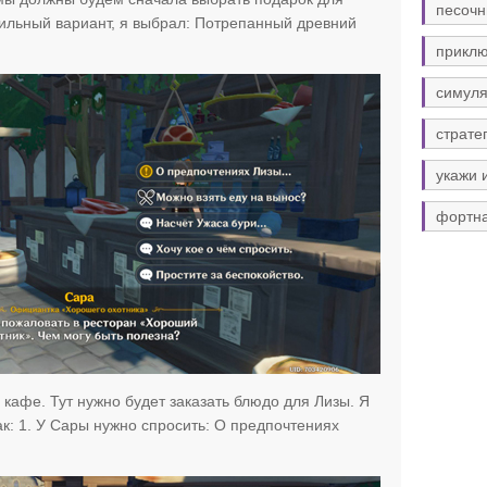
песочн
авильный вариант, я выбрал: Потрепанный древний
прикл
симуля
страте
укажи 
фортн
кафе. Тут нужно будет заказать блюдо для Лизы. Я
ак: 1. У Сары нужно спросить: О предпочтениях