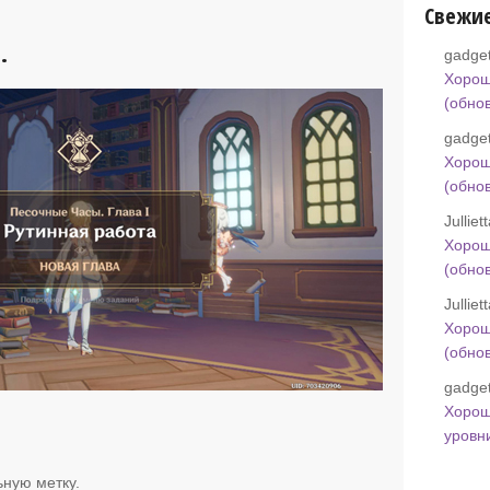
Свежи
.
gadget
Хорош
(обно
gadget
Хорош
(обно
Jullie
Хорош
(обно
Jullie
Хорош
(обно
gadget
Хорош
уровн
ьную метку.