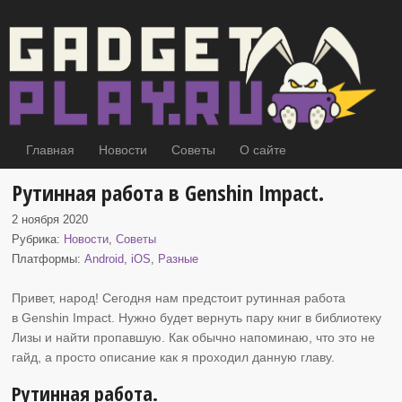
Главная
Новости
Советы
О сайте
Рутинная работа в Genshin Impact.
2 ноября 2020
Рубрика:
Новости
,
Советы
Платформы:
Android
,
iOS
,
Разные
Привет, народ! Сегодня нам предстоит рутинная работа
в Genshin Impact. Нужно
будет вернуть пару книг в библиотеку
Лизы и найти пропавшую. Как обычно напоминаю, что это не
гайд, а просто описание как я проходил данную главу.
Рутинная работа.