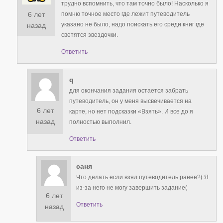
трудно вспомнить, что там точно было! Насколько я
6 лет
помню точное место где лежит путеводитель
указано не было, надо поискать его среди книг где
назад
светятся звездочки.
Ответить
q
для окончания задания остается забрать
путеводитель, он у меня высвечивается на
6 лет
карте, но нет подсказки «Взять». И все до я
назад
полностью выполнил.
Ответить
саня
Что делать если взял путеводитель ранее?( Я
из-за него не могу завершить задание(
6 лет
Ответить
назад