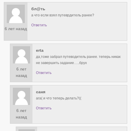
бл@ть
а что если взял путеврдитель ранее?
Ответить
6 лет назад
erta
да,тоже забрал путеводитель ранее. теперь никак
не завершить задание…..брух
6 лет
Ответить
назад
саня
ага( и что теперь делать?((
Ответить
6 лет
назад