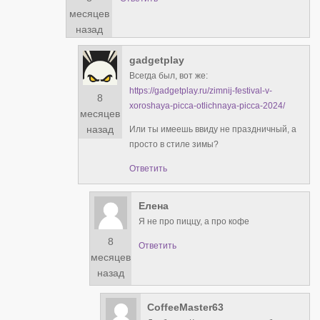
месяцев
назад
gadgetplay
Всегда был, вот же:
https://gadgetplay.ru/zimnij-festival-v-
8
xoroshaya-picca-otlichnaya-picca-2024/
месяцев
назад
Или ты имеешь ввиду не праздничный, а
просто в стиле зимы?
Ответить
Елена
Я не про пиццу, а про кофе
8
Ответить
месяцев
назад
CoffeeMaster63