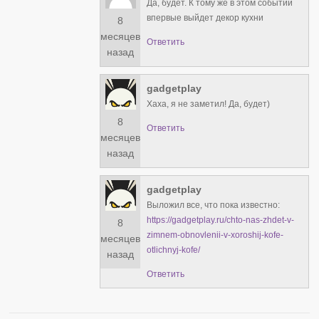
Да, будет. К тому же в этом событии
впервые выйдет декор кухни
8
месяцев
Ответить
назад
gadgetplay
Хаха, я не заметил! Да, будет)
8
Ответить
месяцев
назад
gadgetplay
Выложил все, что пока известно:
https://gadgetplay.ru/chto-nas-zhdet-v-
8
zimnem-obnovlenii-v-xoroshij-kofe-
месяцев
otlichnyj-kofe/
назад
Ответить