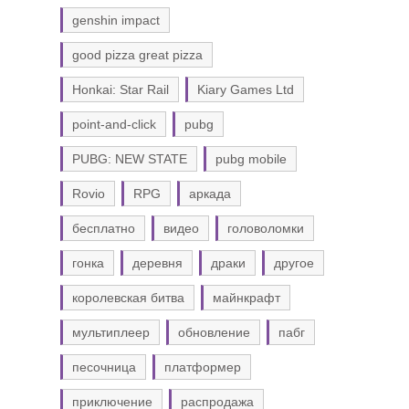
genshin impact
good pizza great pizza
Honkai: Star Rail
Kiary Games Ltd
point-and-click
pubg
PUBG: NEW STATE
pubg mobile
Rovio
RPG
аркада
бесплатно
видео
головоломки
гонка
деревня
драки
другое
королевская битва
майнкрафт
мультиплеер
обновление
пабг
песочница
платформер
приключение
распродажа