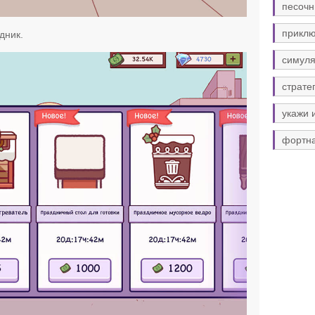
песочн
прикл
дник.
симуля
страте
укажи 
фортн