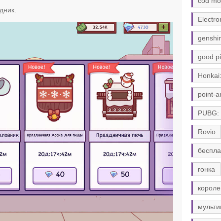
cod mo
дник.
Electro
genshi
good pi
Honkai:
point-a
PUBG:
Rovio
беспла
гонка
короле
мульти