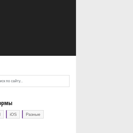
ормы
d
iOS
Разные