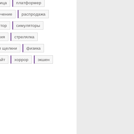
ица
платформер
ючение
распродажа
тор
симуляторы
гия
стрелялка
и щелкни
физика
айт
хоррор
экшен