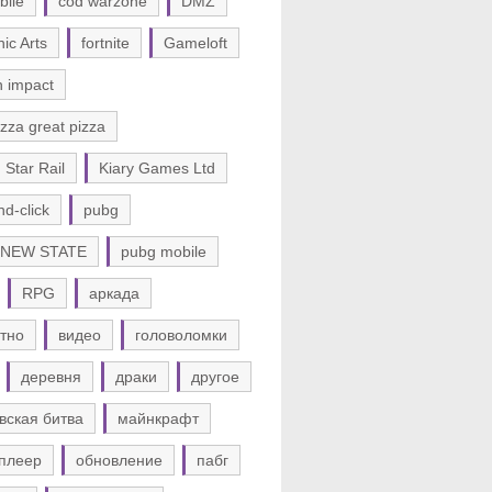
bile
cod warzone
DMZ
nic Arts
fortnite
Gameloft
n impact
zza great pizza
 Star Rail
Kiary Games Ltd
nd-click
pubg
 NEW STATE
pubg mobile
RPG
аркада
тно
видео
головоломки
деревня
драки
другое
вская битва
майнкрафт
плеер
обновление
пабг