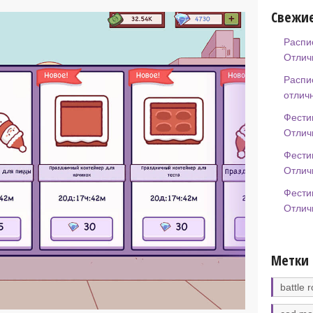
Свежие
Распи
Отлич
Распи
отлич
Фести
Отлич
Фести
Отлич
Фести
Отлич
Метки
battle r