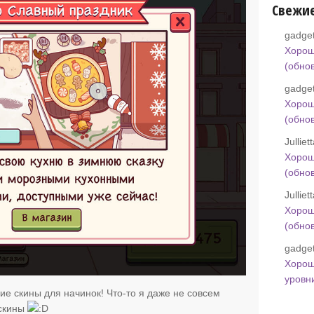
Свежи
gadget
Хорош
(обно
gadget
Хорош
(обно
Jullie
Хорош
(обно
Jullie
Хорош
(обно
gadget
Хорош
уровн
е скины для начинок! Что-то я даже не совсем
 скины