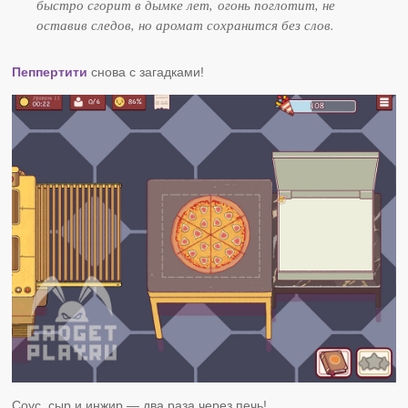
быстро сгорит в дымке лет, огонь поглотит, не
оставив следов, но аромат сохранится без слов.
Пеппертити
снова с загадками!
Соус, сыр и инжир — два раза через печь!