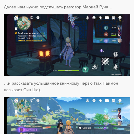
Далее нам нужно подслушать разговор Маоцай Гуна…
…и рассказать услышанное книжному червю (так Паймон
называет Син Цю).