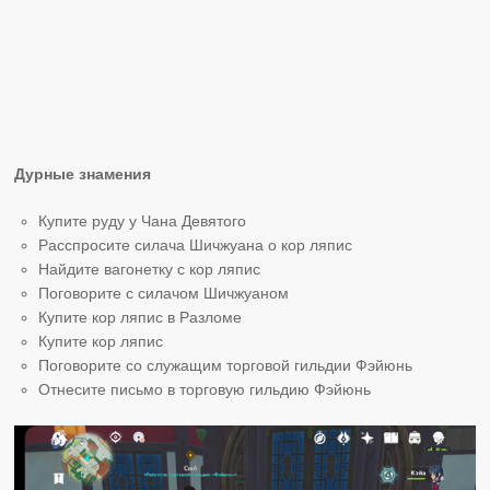
Дурные знамения
Купите руду у Чана Девятого
Расспросите силача Шичжуана о кор ляпис
Найдите вагонетку с кор ляпис
Поговорите с силачом Шичжуаном
Купите кор ляпис в Разломе
Купите кор ляпис
Поговорите со служащим торговой гильдии Фэйюнь
Отнесите письмо в торговую гильдию Фэйюнь