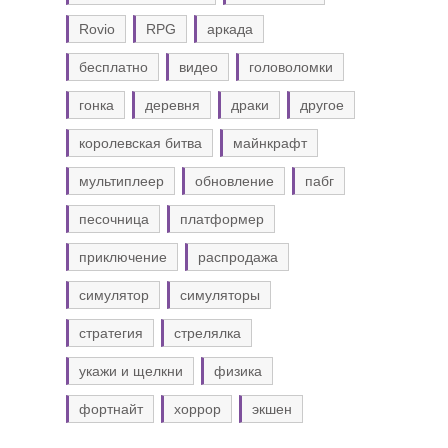
Rovio
RPG
аркада
бесплатно
видео
головоломки
гонка
деревня
драки
другое
королевская битва
майнкрафт
мультиплеер
обновление
пабг
песочница
платформер
приключение
распродажа
симулятор
симуляторы
стратегия
стрелялка
укажи и щелкни
физика
фортнайт
хоррор
экшен