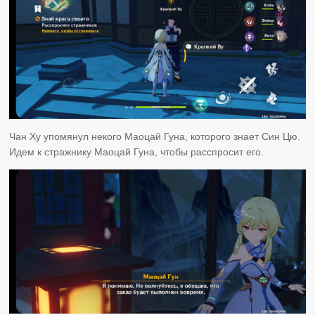
Чан Ху упомянул некого Маоцай Гуна, которого знает Син Цю.
Идем к стражнику Маоцай Гуна, чтобы расспросит его.