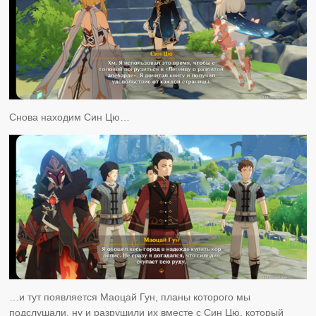
Снова находим Син Цю…
…и тут появляется Маоцай Гун, планы которого мы
подслушали, ну и разрушили их вместе с Син Цю, который