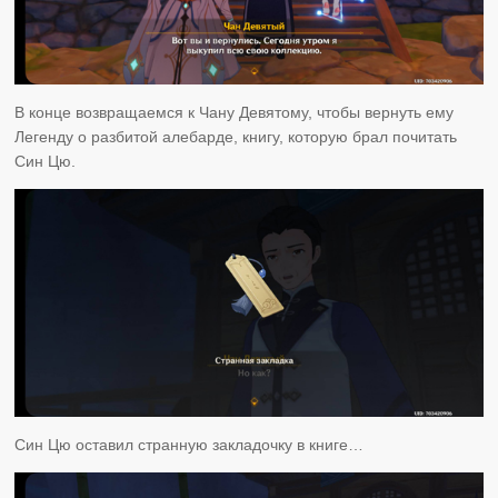
В конце возвращаемся к Чану Девятому, чтобы вернуть ему
Легенду о разбитой алебарде, книгу, которую брал почитать
Син Цю.
Син Цю оставил странную закладочку в книге…