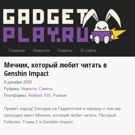
Главная
Новости
Советы
О сайте
Мечник, который любит читать в
Genshin Impact
9 декабря 2020
Рубрика:
Новости
,
Советы
Платформы:
Android
,
iOS
,
Разные
Привет, народ! Сегодня на Гаджетплей я напишу о том как
проходил
квест Мечник, который любит читать. Пестрый
Гобелен. Глава 1 в Genshin Impact.