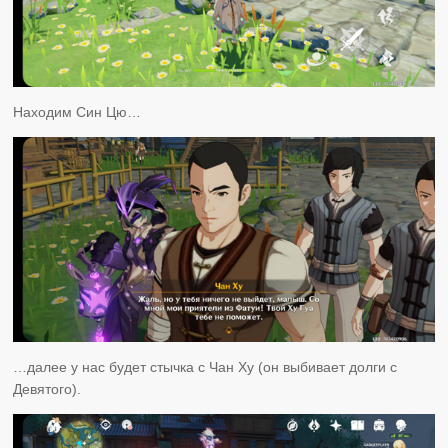
Находим Син Цю…
…далее у нас будет стычка с Чан Ху (он выбивает долги с
Девятого).