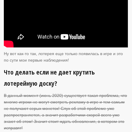
Ну вот как-то так, лотерея еще только появилась в игре и это
по сути мои первые наблюдения!
Что делать если не дает крутить
лотерейную доску?
В данный момент (июнь 2020) существует такая проблема, что
многие игроки не могут смотреть рекламу в игре и тем самым
не получают серых монеток! Слух об этой проблеме уже
распространяется, а значит разработчики скорей всего уже
знают об этом! Значит стоит ждать обновления, в котором это
исправят!