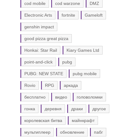
cod mobile
cod warzone
DMZ
Electronic Arts
fortnite
Gameloft
genshin impact
good pizza great pizza
Honkai: Star Rail
Kiary Games Ltd
point-and-click
pubg
PUBG: NEW STATE
pubg mobile
Rovio
RPG
аркада
бесплатно
видео
головоломки
гонка
деревня
драки
другое
королевская битва
майнкрафт
мультиплеер
обновление
пабг