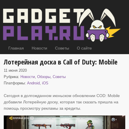
Главная
Новости
Советы
О сайте
Лотерейная доска в Call of Duty: Mobile
11 июня 2020
Рубрика:
Новости
,
Обзоры
,
Советы
Платформы:
Android
,
iOS
Сегодня в долгожданном июньском обновлении COD: Mobile
добавили Лотерейную доску, которая
так сказать пришла на
помощь просмотру рекламы за кредиты.