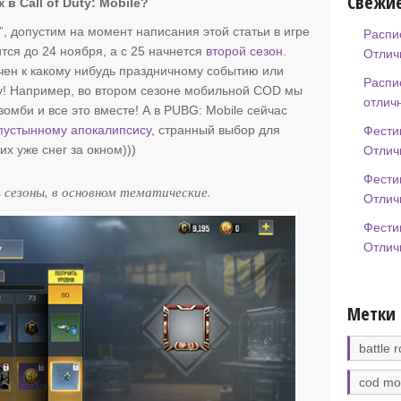
Свежие
в Call of Duty: Mobile?
он”, допустим на момент написания этой статьи в игре
Распи
тся до 24 ноября, а с 25 начнется
второй сезон.
Отлич
чен к какому нибудь праздничному событию или
Распи
му! Например, во втором сезоне мобильной COD мы
отлич
омби и все это вместе! А в PUBG: Mobile сейчас
пустынному апокалипсису,
странный выбор для
Фести
их уже снег за окном)))
Отлич
Фести
 сезоны, в основном тематические.
Отлич
Фести
Отлич
Метки
battle r
cod mo