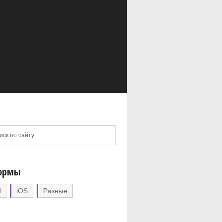
ормы
d
iOS
Разные