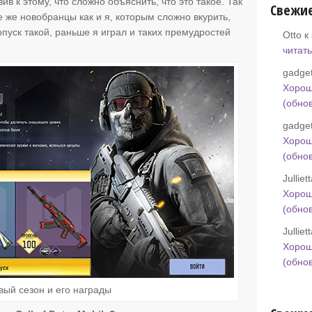
в к этому, что сложно объяснить, что это такое. Так
Свежи
е же новобранцы как и я, которым сложно вкурить,
пуск такой, раньше я играл и таких премудростей
Otto к
читать
gadget
Хорош
(обно
gadget
Хорош
(обно
Jullie
Хорош
(обно
Jullie
Хорош
(обно
вый сезон и его награды