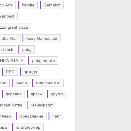
nic Arts
fortnite
Gameloft
n impact
zza great pizza
 Star Rail
Kiary Games Ltd
nd-click
pubg
 NEW STATE
pubg mobile
RPG
аркада
тно
видео
головоломки
деревня
драки
другое
вская битва
майнкрафт
плеер
обновление
пабг
ица
платформер