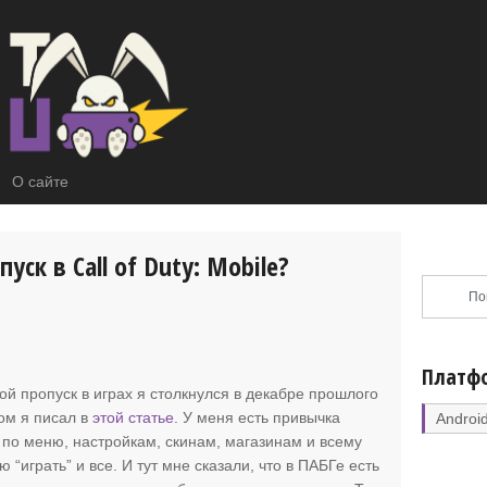
О сайте
уск в Call of Duty: Mobile?
Платф
й пропуск в играх я столкнулся в
декабре прошлого
том я писал в
этой статье.
У меня есть привычка
Androi
ь по меню, настройкам, скинам, магазинам и всему
 “играть” и все. И тут мне сказали, что в ПАБГе есть