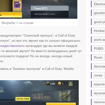
Electro
genshi
good pi
Награды 1-го сезона
Honkai:
предусмотрен “Сезонный пропуск”, в Call of Duty:
point-a
опуск”, но все это звучит как-то сильно официально.
рождественского
календаря где вы можете каждый
PUBG:
к-то веселей звучит! Но вместо календарных дней тут
олучаете подарок! Но не всегда, иногда новый
Rovio
ти.
беспла
овень в “Боевом пропуске” в Call of Duty: Mobile,
гонка
короле
мульти
песочн