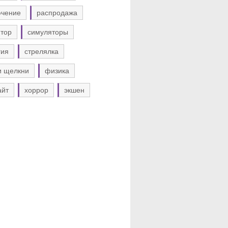
ючение
распродажа
тор
симуляторы
гия
стрелялка
и щелкни
физика
айт
хоррор
экшен