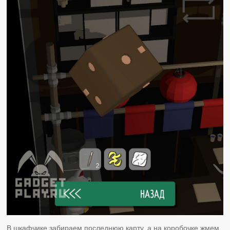
В шкафчике забираем последнюю карту, а на коробочке жмем