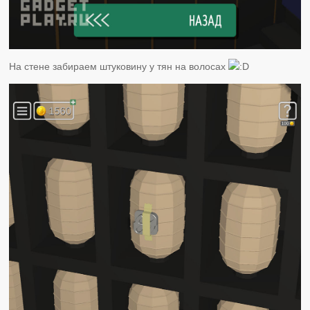
На стене забираем штуковину у тян на волосах