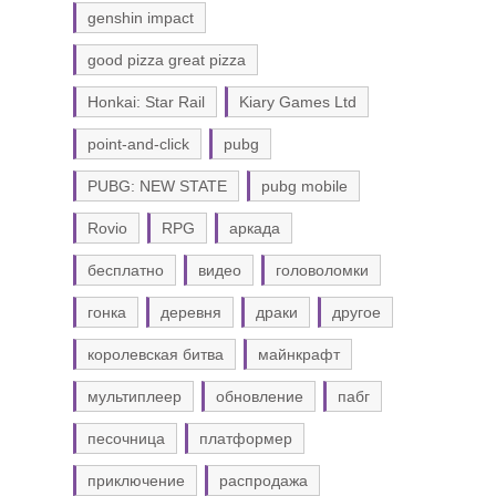
genshin impact
good pizza great pizza
Honkai: Star Rail
Kiary Games Ltd
point-and-click
pubg
PUBG: NEW STATE
pubg mobile
Rovio
RPG
аркада
бесплатно
видео
головоломки
гонка
деревня
драки
другое
королевская битва
майнкрафт
мультиплеер
обновление
пабг
песочница
платформер
приключение
распродажа