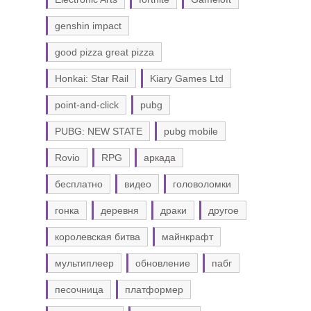
genshin impact
good pizza great pizza
Honkai: Star Rail
Kiary Games Ltd
point-and-click
pubg
PUBG: NEW STATE
pubg mobile
Rovio
RPG
аркада
бесплатно
видео
головоломки
гонка
деревня
драки
другое
королевская битва
майнкрафт
мультиплеер
обновление
пабг
песочница
платформер