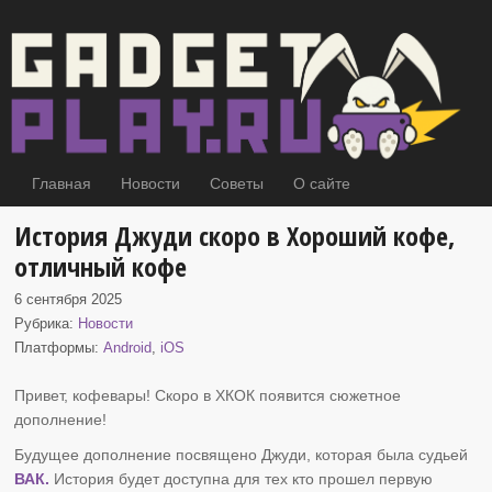
Главная
Новости
Советы
О сайте
История Джуди скоро в Хороший кофе,
отличный кофе
6 сентября 2025
Рубрика:
Новости
Платформы:
Android
,
iOS
Привет, кофевары! Скоро в ХКОК появится сюжетное
дополнение
!
Будущее дополнение посвящено Джуди, которая была судьей
ВАК.
История будет доступна для тех кто прошел первую