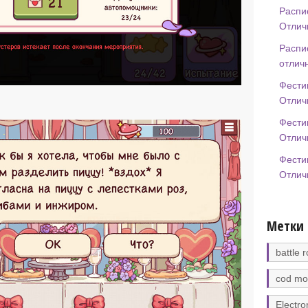
Распи
Отлич
Распи
отлич
Фести
Отлич
Фести
Отлич
Фести
Отлич
Метки
battle r
cod mo
Electro