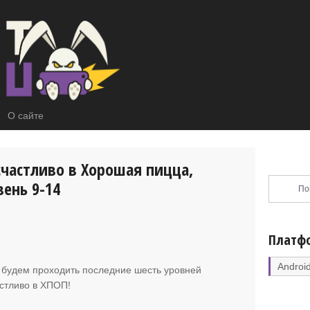
О сайте
счастливо в Хорошая пицца,
ень 9-14
Платф
Androi
ы будем проходить последние шесть уровней
астливо в ХПОП!