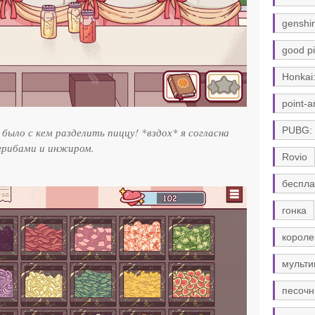
genshi
good pi
Honkai:
point-a
PUBG:
 было с кем разделить пиццу! *вздох* я согласна
 грибами и инжиром.
Rovio
беспла
гонка
короле
мульти
песочн