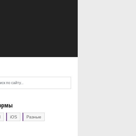
ормы
d
iOS
Разные