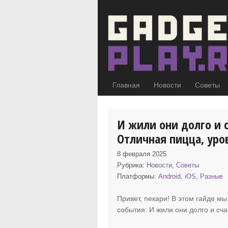
Главная
Новости
Советы
И жили они долго и 
Отличная пицца, уров
8 февраля 2025
Рубрика:
Новости
,
Советы
Платформы:
Android
,
iOS
,
Разные
Привет, пекари! В этом гайде м
события
: И жили они долго и сч