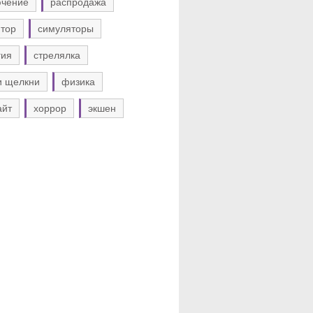
ючение
распродажа
тор
симуляторы
гия
стрелялка
и щелкни
физика
айт
хоррор
экшен