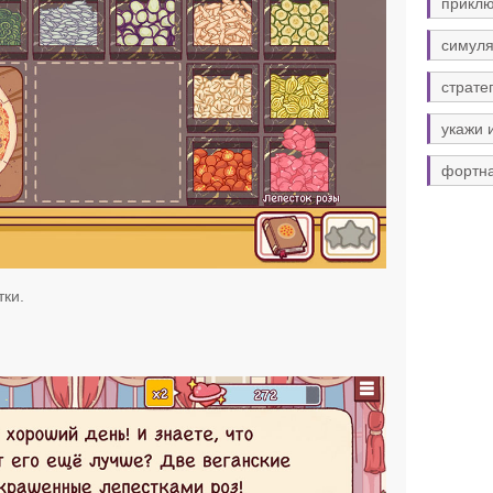
прикл
симуля
страте
укажи 
фортн
тки.