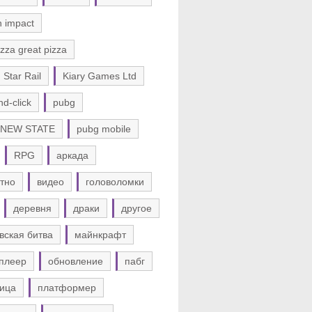
n impact
zza great pizza
 Star Rail
Kiary Games Ltd
nd-click
pubg
 NEW STATE
pubg mobile
RPG
аркада
тно
видео
головоломки
деревня
драки
другое
вская битва
майнкрафт
плеер
обновление
пабг
ица
платформер