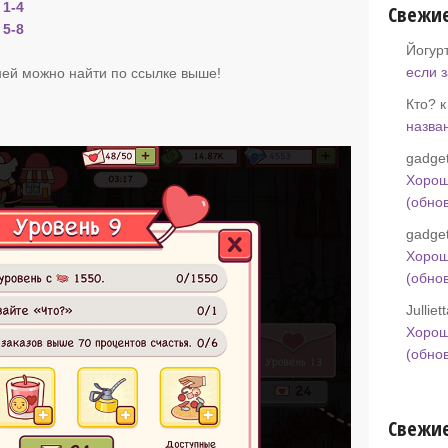
 1-4
Свежи
 5-8
Йогур
если 
ей можно найти по ссылке выше!
Кто? 
назва
gadget
Хорош
(обно
gadget
Хорош
(обно
Jullie
Хорош
(обно
Свежие