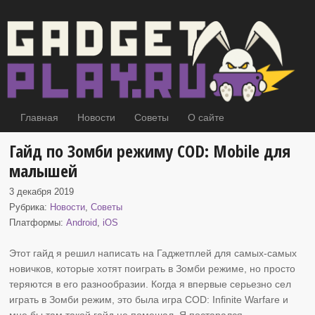
Главная
Новости
Советы
О сайте
Гайд по Зомби режиму COD: Mobile для
малышей
3 декабря 2019
Рубрика:
Новости
,
Советы
Платформы:
Android
,
iOS
Этот гайд я решил написать на Гаджетплей для
самых-самых
новичков, которые хотят поиграть в Зомби режиме, но просто
теряются в его разнообразии. Когда я впервые серьезно сел
играть в Зомби режим, это была игра COD: Infinite Warfare и
мне бы там такой гайд не помешал. Я постарался