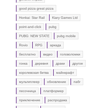
good pizza great pizza
Honkai: Star Rail
Kiary Games Ltd
point-and-click
pubg
PUBG: NEW STATE
pubg mobile
Rovio
RPG
аркада
бесплатно
видео
головоломки
гонка
деревня
драки
другое
королевская битва
майнкрафт
мультиплеер
обновление
пабг
песочница
платформер
приключение
распродажа