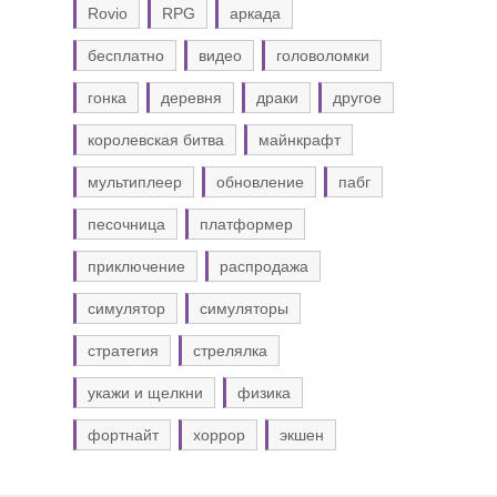
Rovio
RPG
аркада
бесплатно
видео
головоломки
гонка
деревня
драки
другое
королевская битва
майнкрафт
мультиплеер
обновление
пабг
песочница
платформер
приключение
распродажа
симулятор
симуляторы
стратегия
стрелялка
укажи и щелкни
физика
фортнайт
хоррор
экшен