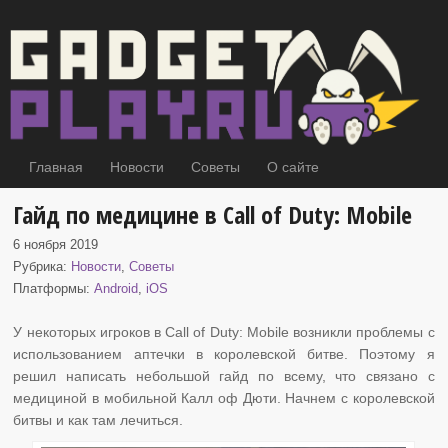
Главная
Новости
Советы
О сайте
Гайд по медицине в Call of Duty: Mobile
6 ноября 2019
Рубрика:
Новости
,
Советы
Платформы:
Android
,
iOS
У некоторых игроков в Call of Duty: Mobile возникли проблемы с
использованием
аптечки в королевской битве. Поэтому я
решил написать небольшой гайд по всему, что связано с
медициной в мобильной Калл оф Дюти. Начнем с королевской
битвы и как там лечиться.