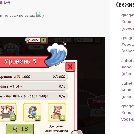
и 1-4
Свежи
gadget
и по ссылке выше
Хорош
(обно
gadget
Хорош
(обно
Jullie
Хорош
(обно
Jullie
Хорош
(обно
gadget
Хорош
уровн