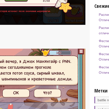
Свежие
Распи
Отлич
Распи
отлич
Фести
Отлич
Фести
Отлич
Фести
Отлич
Метки
battle r