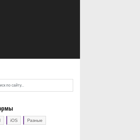
ормы
d
iOS
Разные