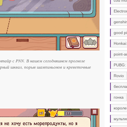
cod mo
Electro
genshi
good pi
Honkai:
point-a
нтайр с PNN. В нашем сегодняшнем прогнозе
PUBG:
рный шквал, порыв шампиньонов и креветочные
Rovio
беспла
гонка
короле
мульти