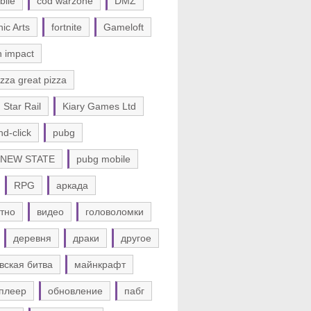
bile
cod warzone
DMZ
nic Arts
fortnite
Gameloft
n impact
zza great pizza
 Star Rail
Kiary Games Ltd
nd-click
pubg
 NEW STATE
pubg mobile
RPG
аркада
тно
видео
головоломки
деревня
драки
другое
вская битва
майнкрафт
плеер
обновление
пабг