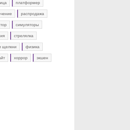
ица
платформер
ючение
распродажа
тор
симуляторы
гия
стрелялка
и щелкни
физика
айт
хоррор
экшен