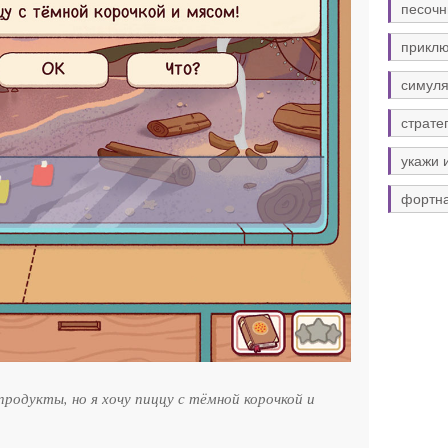
песочн
прикл
симуля
страте
укажи 
фортн
продукты, но я хочу пиццу с тёмной корочкой и