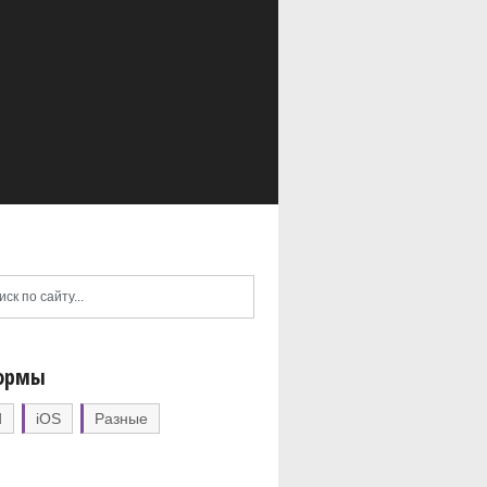
ормы
d
iOS
Разные