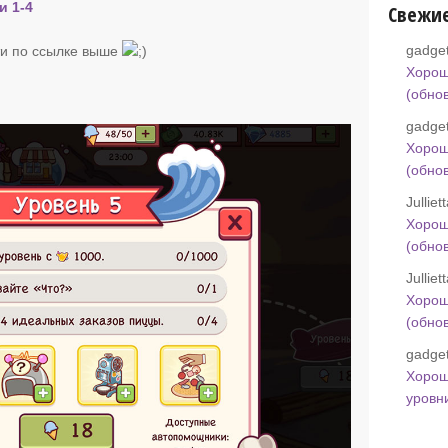
и 1-4
Свежи
gadget
и по ссылке выше
Хорош
(обно
gadget
Хорош
(обно
Jullie
Хорош
(обно
Jullie
Хорош
(обно
gadget
Хорош
уровн