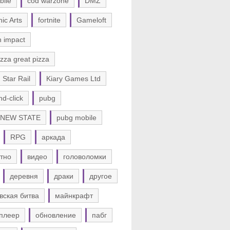
bile
cod warzone
DMZ
nic Arts
fortnite
Gameloft
n impact
zza great pizza
 Star Rail
Kiary Games Ltd
nd-click
pubg
 NEW STATE
pubg mobile
RPG
аркада
тно
видео
головоломки
деревня
драки
другое
вская битва
майнкрафт
плеер
обновление
пабг