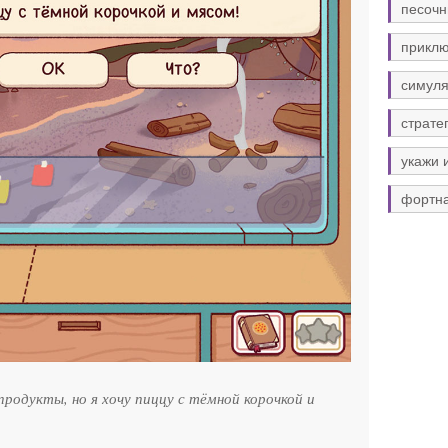
песочн
прикл
симуля
страте
укажи 
фортн
продукты, но я хочу пиццу с тёмной корочкой и