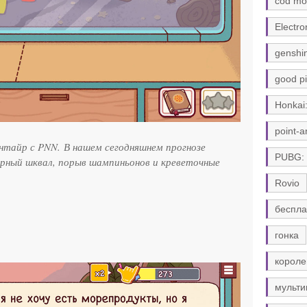
cod mo
Electro
genshi
good pi
Honkai:
point-a
нтайр с PNN. В нашем сегодняшнем прогнозе
PUBG:
рный шквал, порыв шампиньонов и креветочные
Rovio
беспла
гонка
короле
мульти