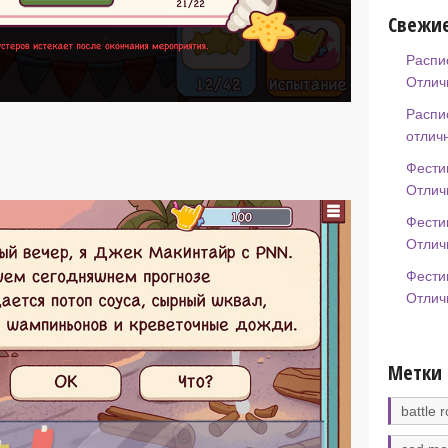
Свежие
Распи
Отлич
Распи
отлич
Фести
Отлич
Фести
Отлич
Фести
Отлич
Метки
battle r