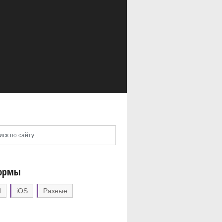
ормы
d
iOS
Разные