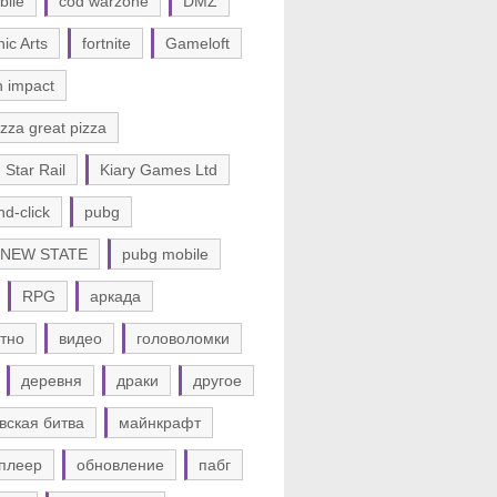
bile
cod warzone
DMZ
nic Arts
fortnite
Gameloft
n impact
zza great pizza
 Star Rail
Kiary Games Ltd
nd-click
pubg
 NEW STATE
pubg mobile
RPG
аркада
тно
видео
головоломки
деревня
драки
другое
вская битва
майнкрафт
плеер
обновление
пабг