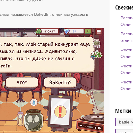
Свежие
зьями называется BakedIn, о ней мы узнаем в
Распи
Отлич
Распи
отлич
Фести
Отлич
Фести
Отлич
Фести
Отлич
Метки
battle r