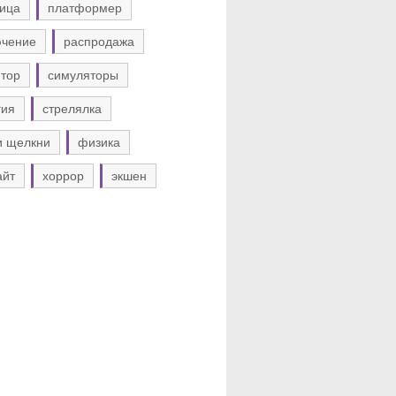
ица
платформер
ючение
распродажа
тор
симуляторы
гия
стрелялка
и щелкни
физика
айт
хоррор
экшен