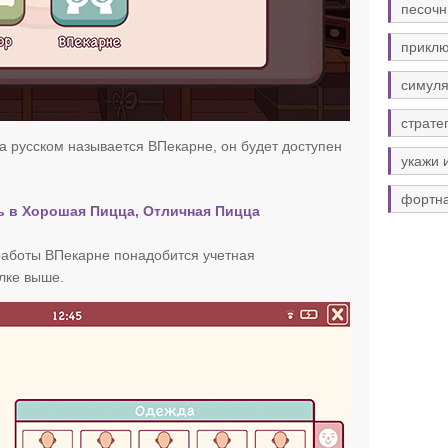
песочн
прикл
симуля
страте
а русском называется ВПекарне, он будет доступен
укажи 
фортн
сь в Хорошая Пицца, Отличная Пицца
работы ВПекарне понадобится учетная
ылке выше.