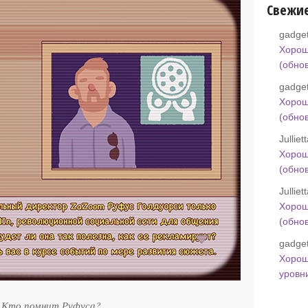
Свежи
gadget
Хорош
(обно
gadget
Хорош
(обно
Jullie
Хорош
(обно
Jullie
Хорош
(обно
gadget
Хорош
уровн
Кто помнит Руфуса?