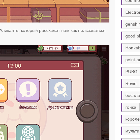
cod mo
Electro
genshi
Аликанте, который расскажет нам как пользоваться
good pi
Honkai:
point-a
PUBG:
Rovio
беспла
гонка
короле
мульти