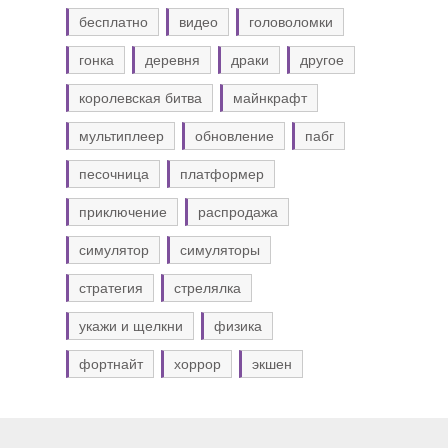
бесплатно
видео
головоломки
гонка
деревня
драки
другое
королевская битва
майнкрафт
мультиплеер
обновление
пабг
песочница
платформер
приключение
распродажа
симулятор
симуляторы
стратегия
стрелялка
укажи и щелкни
физика
фортнайт
хоррор
экшен