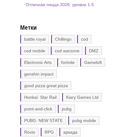
Отличная пицца 2026: уровни 1-5
Метки
battle royal
Chillingo
cod
cod mobile
cod warzone
DMZ
Electronic Arts
fortnite
Gameloft
genshin impact
good pizza great pizza
Honkai: Star Rail
Kiary Games Ltd
point-and-click
pubg
PUBG: NEW STATE
pubg mobile
Rovio
RPG
аркада