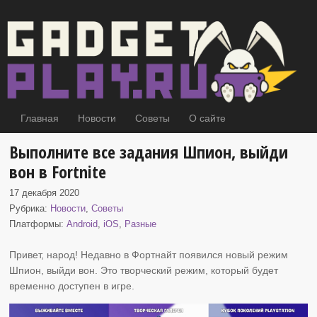
Главная
Новости
Советы
О сайте
Выполните все задания Шпион, выйди
вон в Fortnite
17 декабря 2020
Рубрика:
Новости
,
Советы
Платформы:
Android
,
iOS
,
Разные
Привет, народ! Недавно в Фортнайт появился новый режим
Шпион, выйди
вон. Это творческий режим, который будет
временно доступен в игре.