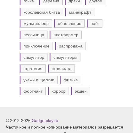
гонка
деревня
драки
другое
королевская битва
майнкрафт
мультиплеер
обновление
пабг
песочница
платформер
приключение
распродажа
симулятор
симуляторы
стратегия
стрелялка
укажи и щелкни
физика
фортнайт
хоррор
экшен
© 2012-2026
Gadgetplay.ru
Частичное и полное копирование материалов разрешается