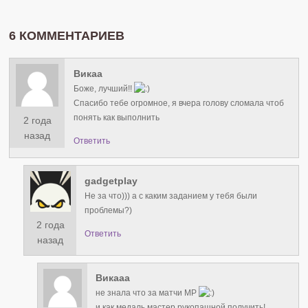
6 КОММЕНТАРИЕВ
Викаа
Боже, лучший!!
Спасибо тебе огромное, я вчера голову сломала чтоб
понять как выполнить
2 года
назад
Ответить
gadgetplay
Не за что))) а с каким заданием у тебя были
проблемы?)
2 года
Ответить
назад
Викааа
не знала что за матчи МP
и как медаль мастер рукопашной получить!