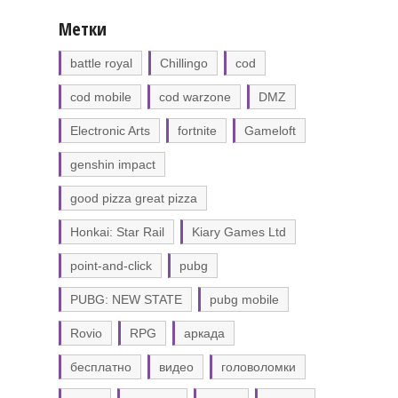
Метки
battle royal
Chillingo
cod
cod mobile
cod warzone
DMZ
Electronic Arts
fortnite
Gameloft
genshin impact
good pizza great pizza
Honkai: Star Rail
Kiary Games Ltd
point-and-click
pubg
PUBG: NEW STATE
pubg mobile
Rovio
RPG
аркада
бесплатно
видео
головоломки