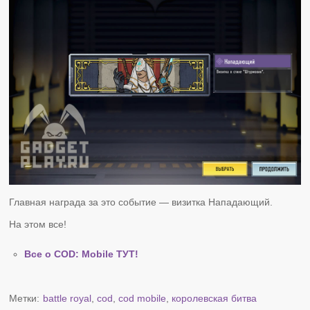
Главная награда за это событие — визитка Нападающий.
На этом все!
Все о COD: Mobile ТУТ!
Метки:
battle royal
,
cod
,
cod mobile
,
королевская битва