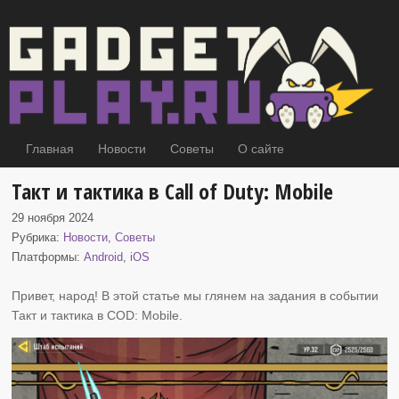
Главная
Новости
Советы
О сайте
Такт и тактика в Call of Duty: Mobile
29 ноября 2024
Рубрика:
Новости
,
Советы
Платформы:
Android
,
iOS
Привет, народ! В этой статье мы глянем на задания в событии
Такт и тактика
в COD: Mobile.