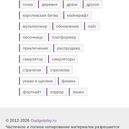
гонка
деревня
драки
другое
королевская битва
майнкрафт
мультиплеер
обновление
пабг
песочница
платформер
приключение
распродажа
симулятор
симуляторы
стратегия
стрелялка
укажи и щелкни
физика
фортнайт
хоррор
экшен
© 2012-2026
Gadgetplay.ru
Частичное и полное копирование материалов разрешается