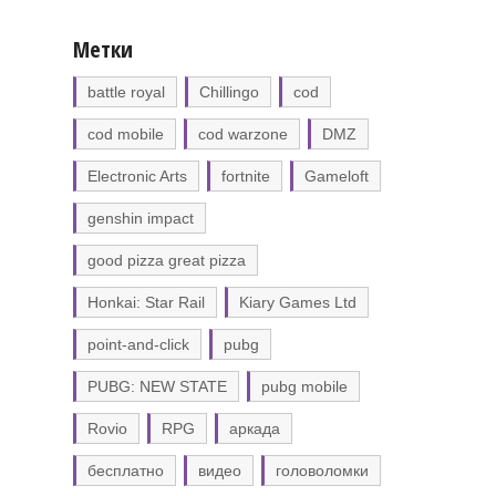
Метки
battle royal
Chillingo
cod
cod mobile
cod warzone
DMZ
Electronic Arts
fortnite
Gameloft
genshin impact
good pizza great pizza
Honkai: Star Rail
Kiary Games Ltd
point-and-click
pubg
PUBG: NEW STATE
pubg mobile
Rovio
RPG
аркада
бесплатно
видео
головоломки