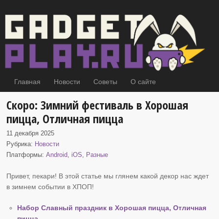
Главная
Новости
Советы
О сайте
Скоро: Зимний фестиваль в Хорошая
пицца, Отличная пицца
11 декабря 2025
Рубрика:
Новости
Платформы:
Android
,
iOS
,
Разные
Привет, пекари! В этой статье мы глянем какой декор нас ждет
в зимнем событии
в ХПОП!
Набор Славный праздник в Хорошая пицца, Отличная
пицца