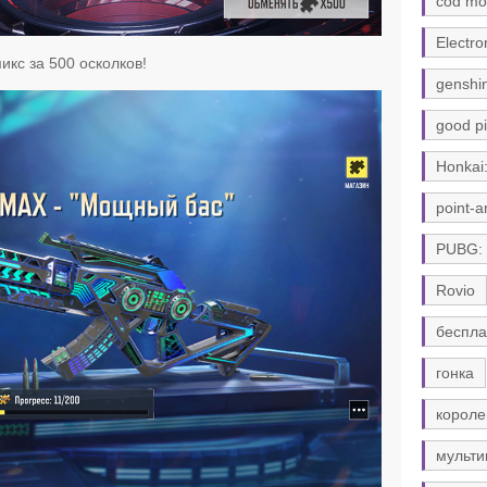
cod mo
Electro
кс за 500 осколков!
genshi
good pi
Honkai:
point-a
PUBG:
Rovio
беспла
гонка
короле
мульти