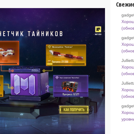
Свежи
gadget
Хорош
(обно
gadget
Хорош
(обно
Jullie
Хорош
(обно
Jullie
Хорош
(обно
gadget
Хорош
уровн