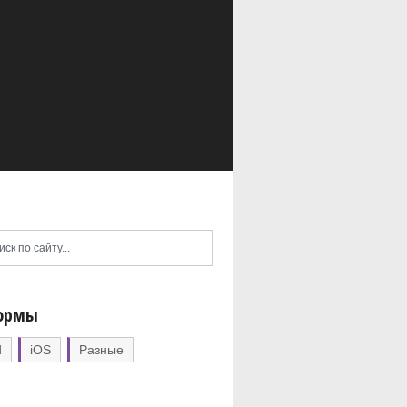
ормы
d
iOS
Разные