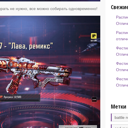
Свежие
бирать не нужно, все можно собирать одновременно!
Распи
Отлич
Распи
отлич
Фести
Отлич
Фести
Отлич
Фести
Отлич
Метки
battle r