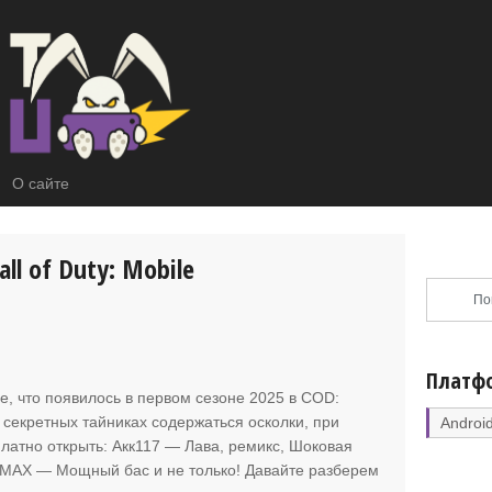
О сайте
ll of Duty: Mobile
Платф
е, что появилось в первом сезоне 2025 в COD:
В секретных тайниках содержаться осколки, при
Androi
атно открыть: Акк117 — Лава, ремикс, Шоковая
AMAX — Мощный бас и не только! Давайте разберем