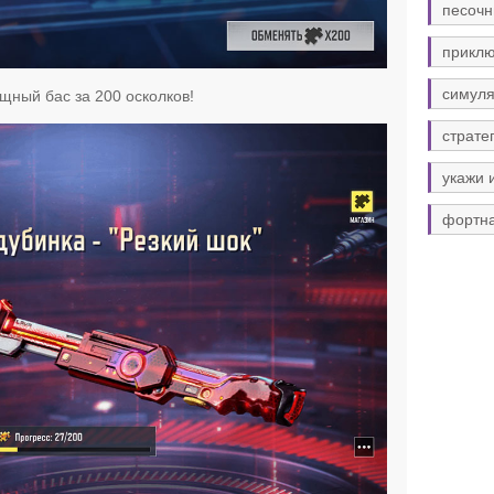
песочн
прикл
симуля
ный бас за 200 осколков!
страте
укажи 
фортн