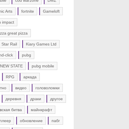
bile
cod warzone
DMZ
nic Arts
fortnite
Gameloft
n impact
zza great pizza
 Star Rail
Kiary Games Ltd
nd-click
pubg
 NEW STATE
pubg mobile
RPG
аркада
тно
видео
головоломки
деревня
драки
другое
вская битва
майнкрафт
плеер
обновление
пабг