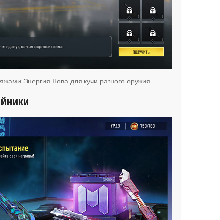
ляжами Энергия Нова для кучи разного оружия…
айники