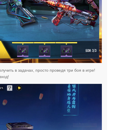
учить в задачах, просто проведя три боя в игре!
вход!