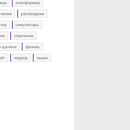
ица
платформер
ючение
распродажа
тор
симуляторы
гия
стрелялка
и щелкни
физика
айт
хоррор
экшен