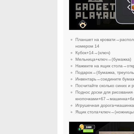
Планшет на кровати→располо
номером 14
Кубок+14→(ключ)
Мельница+ключ→(бумажка)
Нажмите на ящик стола→отк
Подарок→(бумажка, треуголь
Инвентарь→соедините бума
Посчитайте сколько синих и 
Поднос доски для рисования
кнопочками+67→машинка+ба
Игрушечная дорога+машинк
Ящик стола+ключ→(ножницы,