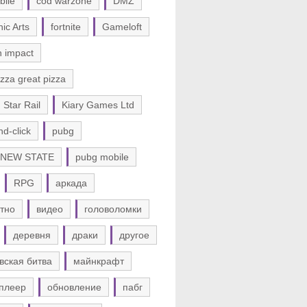
bile
cod warzone
DMZ
nic Arts
fortnite
Gameloft
n impact
zza great pizza
 Star Rail
Kiary Games Ltd
nd-click
pubg
 NEW STATE
pubg mobile
RPG
аркада
тно
видео
головоломки
деревня
драки
другое
вская битва
майнкрафт
плеер
обновление
пабг