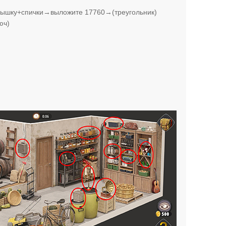
шку+спички→выложите 17760→(треугольник)
юч)