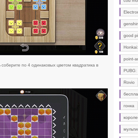
cod mo
Electro
genshi
good pi
Honkai:
point-a
оберите по 4 одинаковых цветом квадратика в
PUBG:
Rovio
беспла
гонка
короле
мульти