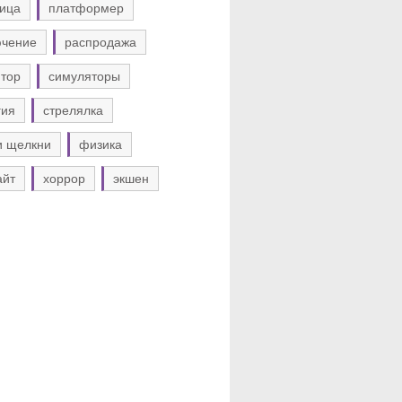
ица
платформер
ючение
распродажа
тор
симуляторы
гия
стрелялка
и щелкни
физика
айт
хоррор
экшен