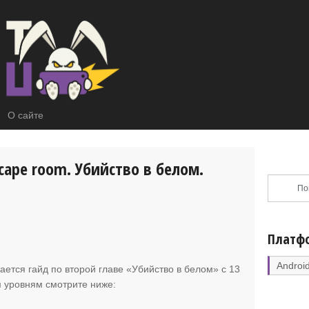
О сайте
cape room. Убийство в белом.
Платф
Androi
ается гайд по второй главе «Убийство в белом» с 13
м уровням смотрите ниже: