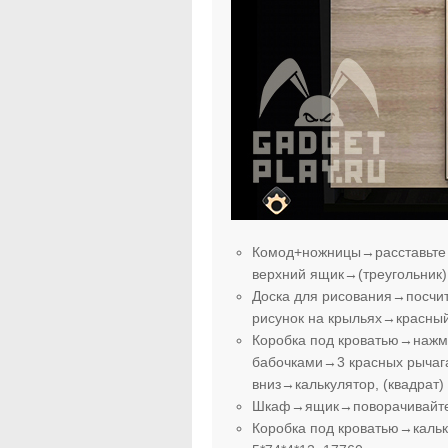
Комод+ножницы→расставьте 
верхний ящик→(треугольник
Доска для рисования→посчит
рисунок на крыльях→красный
Коробка под кроватью→нажми
бабочками→3 красных рычага 
вниз→калькулятор, (квадрат)
Шкаф→ящик→поворачивайте 
Коробка под кроватью→каль