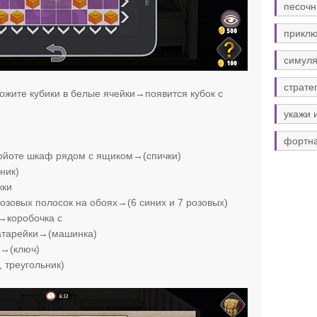
песочн
прикл
симуля
страте
жите кубики в белые ячейки→появится кубок с
укажи 
фортн
рйоте шкаф рядом с ящиком→(спички)
ник)
жки
розовых полосок на обоях→(6 синих и 7 розовых)
→коробочка с
тарейки→(машинка)
а→(ключ)
 треугольник)