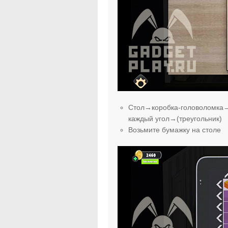
Стол→коробка-головоломка→с
каждый угол→(треугольник)
Возьмите бумажку на столе