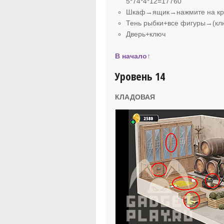
5*74*4*12=17760
Шкаф→ящик→нажмите на кры
Тень рыбки+все фигуры→(кл
Дверь+ключ
В начало↑
Уровень 14
КЛАДОВАЯ