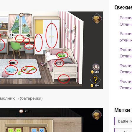
Свежие
Распи
Отлич
Распи
отлич
Фести
Отлич
Фести
Отлич
Фести
Отлич
 молнию→(батарейки)
Метки
battle r