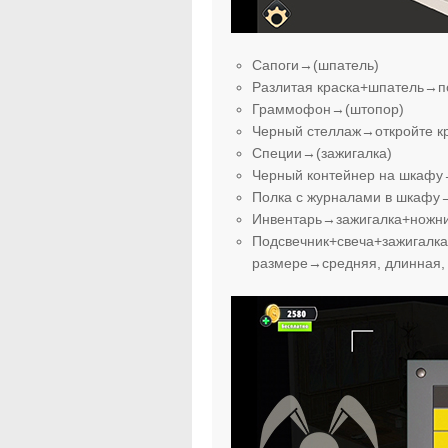
Сапоги→(шпатель)
Разлитая краска+шпатель→п
Граммофон→(штопор)
Черный стеллаж→откройте к
Специи→(зажигалка)
Черный контейнер на шкафу
Полка с журналами в шкафу
Инвентарь→зажигалка+ножн
Подсвечник+свеча+зажигалка
размере→средняя, длинная, 