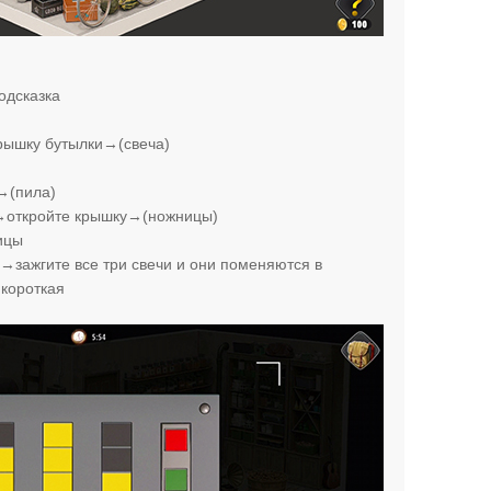
одсказка
рышку бутылки→(свеча)
→(пила)
→откройте крышку→(ножницы)
ицы
→зажгите все три свечи и они поменяются в
короткая