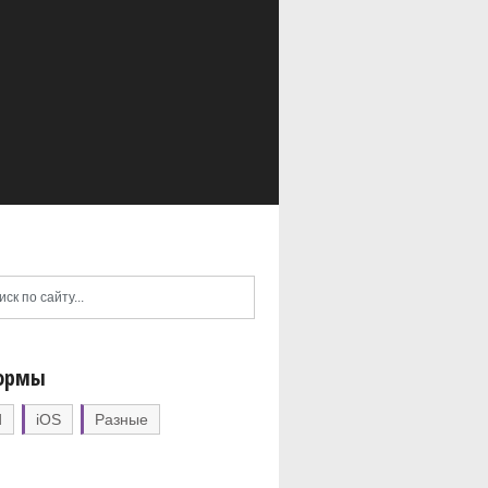
ормы
d
iOS
Разные